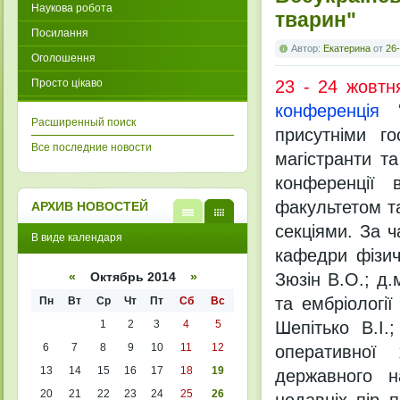
Наукова робота
тварин"
Посилання
Автор:
Екатерина
от
26-
Оголошення
Просто цікаво
23 - 24 жовтн
конференція
Расширенный поиск
присутніми го
Все последние новости
магістранти т
конференції 
факультетом т
АРХИВ НОВОСТЕЙ
секціями. За ч
В
В
В виде календаря
виде
виде
кафедри фізич
списк
кален
а
даря
Зюзін В.О.; д.
«
Октябрь 2014
»
та ембріологі
Пн
Вт
Ср
Чт
Пт
Сб
Вс
1
2
3
4
5
Шепітько В.І.
6
7
8
9
10
11
12
оперативної 
13
14
15
16
17
18
19
державного н
20
21
22
23
24
25
26