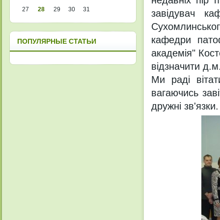
недавніх пір 
27
28
29
30
31
завідувач ка
Сухомлинсько
кафедри патоф
ПОПУЛЯРНЫЕ СТАТЬИ
академія" Кост
відзначити д.м
Ми раді вітат
вагаючись заві
дружні зв'язки.