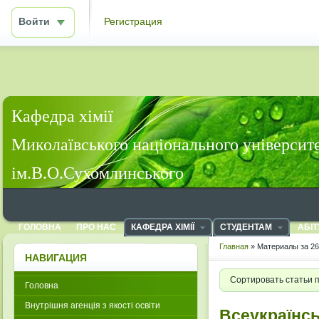
Войти
Регистрация
Кафедра хімії
Миколаївського національного університ
ім.В.О.Сухомлинського
ГОЛОВНА
ПРО НАС
КАФЕДРА ХІМІЇ
СТУДЕНТАМ
АБІТ
Главная
» Материалы за 26
НАВИГАЦИЯ
Сортировать статьи 
Головна
Внутрішня агенція з якості освіти
Всеукраїнс