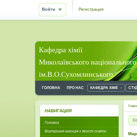
Войти
Регистрация
Кафедра хімії
Миколаївського національного
ім.В.О.Сухомлинського
ГОЛОВНА
ПРО НАС
КАФЕДРА ХІМІЇ
СТУ
Глав
НАВИГАЦИЯ
Со
Головна
Внутрішня агенція з якості освіти
Мар