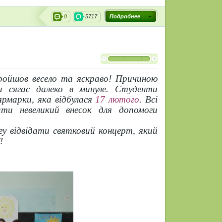
0
5717
Подробнее
ойшов весело та яскраво! Причиною
и сягає далеко в минуле. Студенти
ярмарки, яка відбулася
17 лютого
. Всі
ти невеликий внесок для допомоги
гу відвідати святковий концерт, який
!