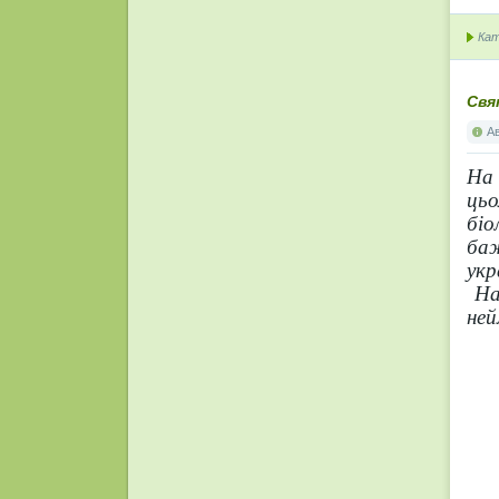
Кат
Свя
А
На
ць
біо
ба
укр
Нас
ней