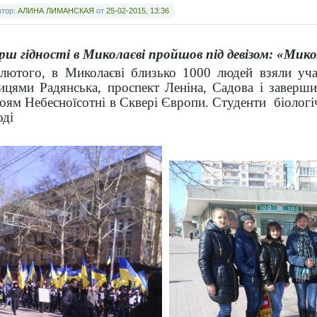
втор:
АЛИНА ЛИМАНСКАЯ
от
25-02-2015, 13:36
ш гідності в Миколаєві пройшов під девізом: «Мик
лютого, в Миколаєві близько 1000 людей взяли уча
ицями Радянська, проспект Леніна, Садова і заверш
оям Небесноїсотні в Сквері Європи. Студенти біологі
оді