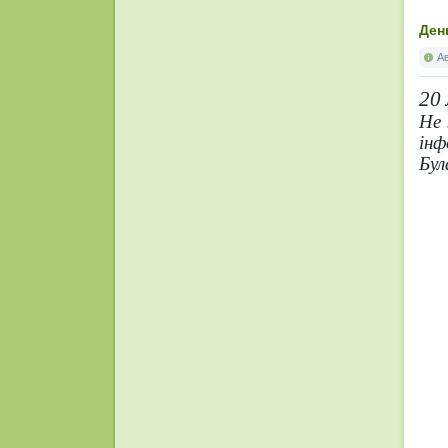
Ден
А
20
Не 
інф
Бул