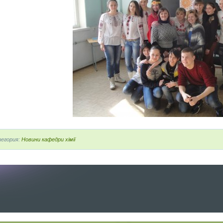
егория:
Новини кафедри хімії