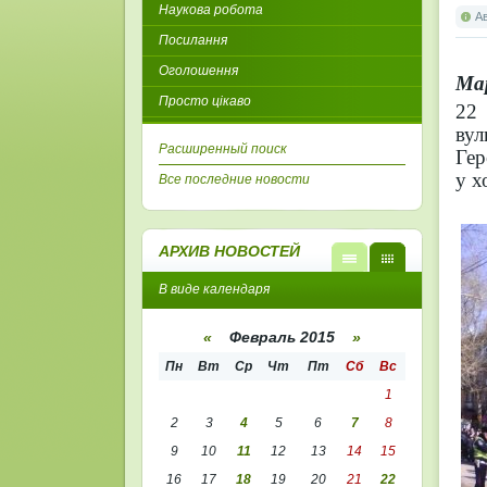
Наукова робота
А
Посилання
Оголошення
Мар
Просто цікаво
22 
вул
Расширенный поиск
Гер
у х
Все последние новости
АРХИВ НОВОСТЕЙ
В
В
В виде календаря
виде
виде
списк
кале
а
ндар
«
Февраль 2015
»
я
Пн
Вт
Ср
Чт
Пт
Сб
Вс
1
2
3
4
5
6
7
8
9
10
11
12
13
14
15
16
17
18
19
20
21
22