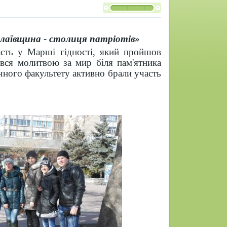
олаївщина - столиця патріотів»
сть у Марші гідності, який пройшов
ився молитвою за мир біля пам'ятника
чного факультету активно брали участь