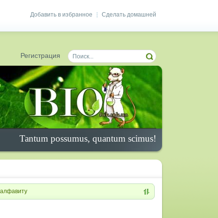
Добавить в избранное
Сделать домашней
|
Регистрация
Tantum possumus, quantum scimus!
алфавиту