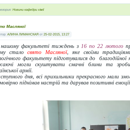
егория:
Новини кафедри хімії
то Масляної
втор:
АЛИНА ЛИМАНСКАЯ
от
25-02-2015, 13:27
 нашому факультеті тиждень з
16 по 22 лютого
пр
ому стало
свято Масляної
, яке своїми традиціям
логічного факультету підготувалися до благодійної 
жаючі могли скуштувати смачні блини та зроби
аїнської армії.
тупного дня, всі прихильники прекрасного мали змо
мовірно піднімав настрій та дарував позитивні емоції