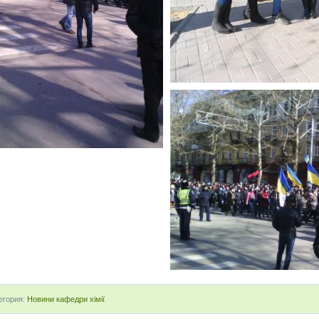
егория:
Новини кафедри хімії