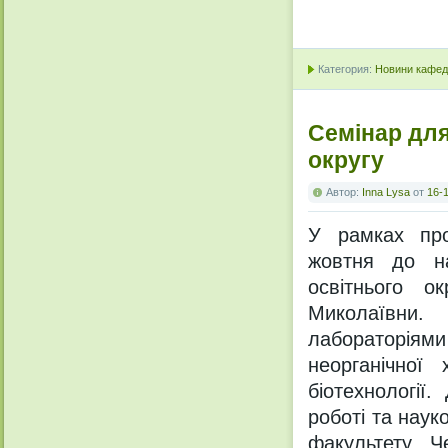
Категория:
Новини кафедр
Семінар для
округу
Автор:
Inna Lysa
от
16-1
У рамках проф
жовтня до на
освітнього о
Миколаївни.
лабораторіям
неорганічної 
біотехнології.
Д
роботі та наук
факультету Ч