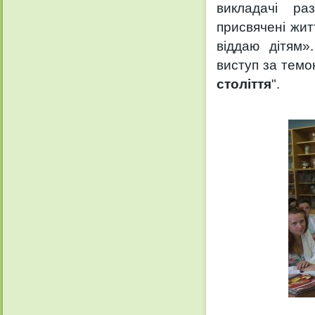
викладачі ра
присвячені жит
віддаю дітям»
виступ за темо
століття
".