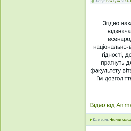
Автор:
Inna Lysa
от
14-1
Згідно нак
відзнача
всенаро
національно-в
гідності, д
прагнуть д
факультету віт
їм довголітт
Відео від Ani
Категория:
Новини кафедр