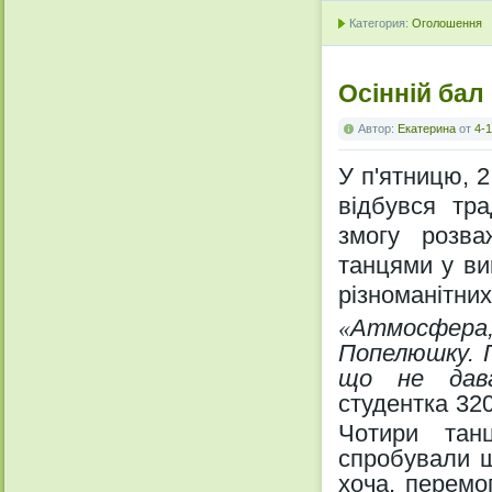
Категория:
Оголошення
Осінній бал
Автор:
Екатерина
от
4-1
У п'ятницю,
2
відбувся тр
змогу розв
танцями у ви
різноманітних
«
Атмосфера
Попелюшку. П
що не дав
студентка 32
Чотири тан
спробували щ
хоча, перемо