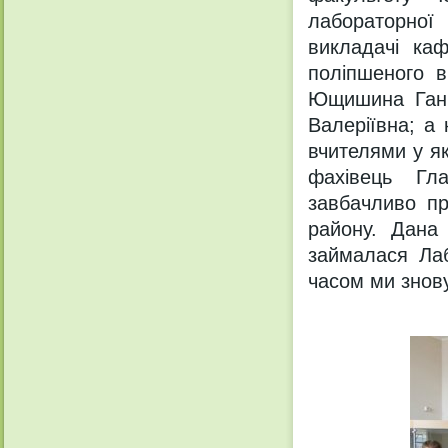
лабораторної
викладачі каф
поліпшеного в
Ющишина Ганна
Валеріївна; а 
вчителями у як
фахівець Гл
завбачливо пр
району. Дана 
займалася Лаб
часом ми знову