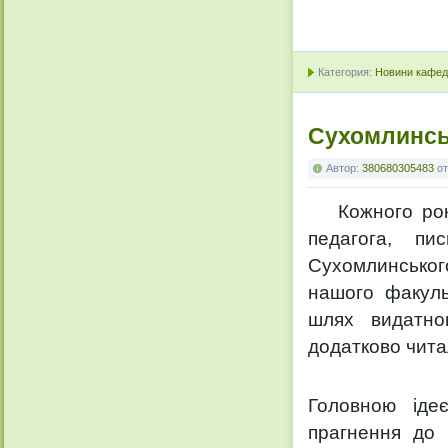
Категория:
Новини кафедр
Сухомлинсь
Автор:
380680305483
о
Кожного ро
педагога, пи
Сухомлинського
нашого факуль
шлях видатног
додатково чит
Головною ідеє
прагнення до 