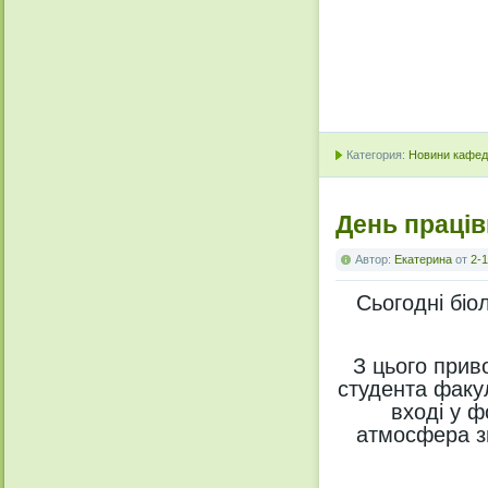
Категория:
Новини кафедр
День праців
Автор:
Екатерина
от
2-1
Сьогодні
біо
З цього прив
студента факу
вході у 
атмосфера
з