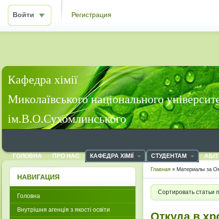
Войти
Регистрация
Кафедра хімії
Миколаївського національного університ
ім.В.О.Сухомлинського
ГОЛОВНА
ПРО НАС
КАФЕДРА ХІМІЇ
СТУДЕНТАМ
АБІТ
Главная
» Материалы за Ок
НАВИГАЦИЯ
Сортировать статьи 
Головна
Внутрішня агенція з якості освіти
Откуда в х