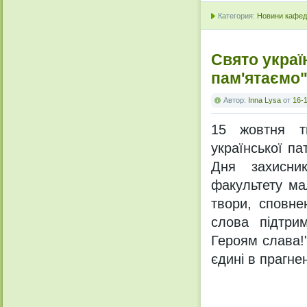
Категория:
Новини кафедр
Свято украї
пам'ятаємо
Автор:
Inna Lysa
от
16-1
15 жовтня тв
української па
Дня захисник
факультету ма
твори, сповне
слова підтри
Героям слава!
єдині в прагнен