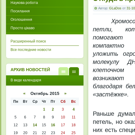
Наукова робота
Автор:
GLaDos
от
31-10
Посилання
Оголошення
Хромос
Просто цікаво
петли, кот
помогают
Расширенный поиск
компактно
Все последние новости
уложить огр
молекулу Д
клеточном 
АРХИВ НОВОСТЕЙ
возникают
В
В
В виде календаря
виде
виде
благодаря бел
списк
кален
а
даря
«застёжке».
«
Октябрь 2015
»
Пн
Вт
Ср
Чт
Пт
Сб
Вс
1
2
3
4
Раньше думал
5
6
7
8
9
10
11
петель, но ок
12
13
14
15
16
17
18
них есть спец
19
20
21
22
23
24
25