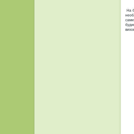
На б
необ
сами
буди
вихо