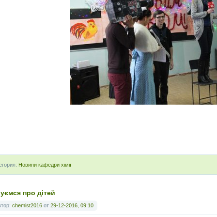
егория:
Новини кафедри хімії
луємся про дітей
втор:
chemist2016
от
29-12-2016, 09:10