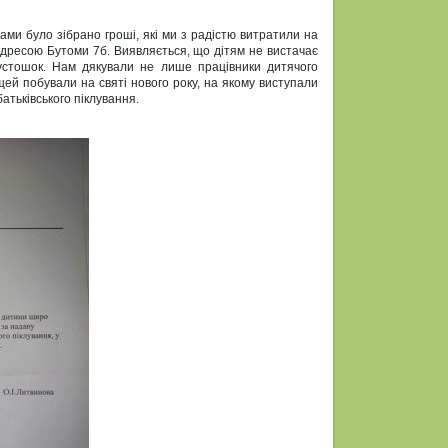
ми було зібрано гроші, які ми з радістю витратили на
 адресою Бутоми 7б. Виявляється, що дітям не вистачає
пустошок. Нам дякували не лише працівники дитячого
 щей побували на святі нового року, на якому виступали
атьківського піклування.