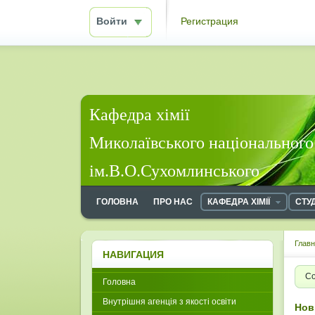
Войти
Регистрация
Кафедра хімії
Миколаївського національного
ім.В.О.Сухомлинського
ГОЛОВНА
ПРО НАС
КАФЕДРА ХІМІЇ
СТУ
Глав
НАВИГАЦИЯ
Со
Головна
Внутрішня агенція з якості освіти
Нов