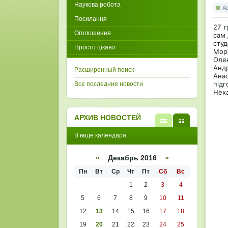
Наукова робота
А
Посилання
27 г
Оголошення
сам 
студ
Просто цікаво
Мор
Олек
Андр
Расширенный поиск
Анас
підг
Все последние новости
Неха
АРХИВ НОВОСТЕЙ
В
В
В виде календаря
виде
виде
списк
кален
а
даря
«
Декабрь 2016
»
Пн
Вт
Ср
Чт
Пт
Сб
Вс
1
2
3
4
5
6
7
8
9
10
11
12
13
14
15
16
17
18
19
20
21
22
23
24
25