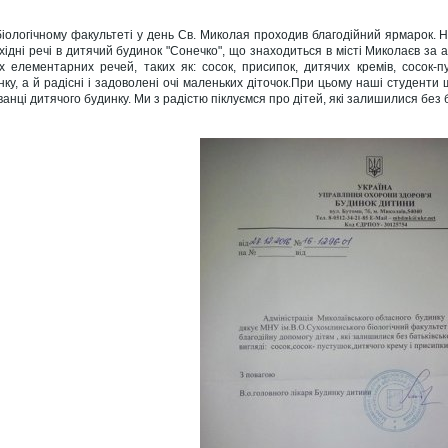
іологічному факультеті у день Св. Миколая проходив благодійний ярмарок. На
хідні речі в дитячий будинок "Сонечко", що знаходиться в місті Миколаєв за
х елементарних речей, таких як: сосок, присипок, дитячих кремів, сосок-
нку, а й радісні і задоволені очі маленьких діточок.При цьому наші студенти
ванці дитячого будинку. Ми з радістю піклуємся про дітей, які залишилися без б