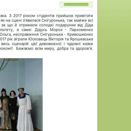
зка. З
2017 роком студентів прийшов привітати
як на сцені з'явилася Снігуронька, так майже всі
, за що й отримали солодкі подарунки від Діда
ультету, а саме: Дідусь Мороз - Пархоменко
о Ольга, несправжння Снігуронька - Кривошеєнко
2017 рік зіграли Юсковець Вікторія та Ярошевська
весь сценарій цієї дивовижної і чудової казки
роком!!
Бажаємо всім миру, добра та здоров'я.