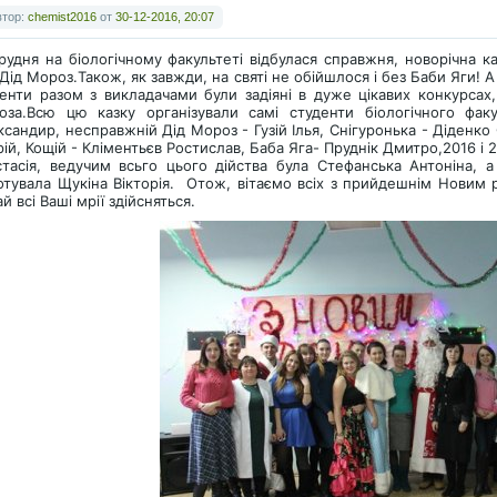
втор:
chemist2016
от
30-12-2016, 20:07
рудня на біологічному факультеті відбулася справжня, новорічна ка
Дід Мороз.Також, як завжди, на святі не обійшлося і без Баби Яги! А 
енти разом з викладачами були задіяні в дуже цікавих конкурсах
оза.Всю цю казку організували самі студенти біологічного фак
сандир, несправжній Дід Мороз - Гузій Ілья, Снігуронька - Діденк
ій, Кощій - Кліментьєв Ростислав, Баба Яга- Пруднік Дмитро,2016 і 
тасія, ведучим всьго цього дійства була Стефанська Антоніна, а 
отувала Щукіна Вікторія. Отож, вітаємо всіх з прийдешнім Новим 
й всі Ваші мрії здійсняться.