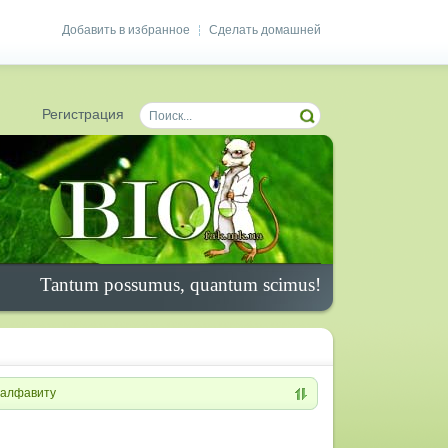
Добавить в избранное
Сделать домашней
|
Регистрация
Tantum possumus, quantum scimus!
алфавиту