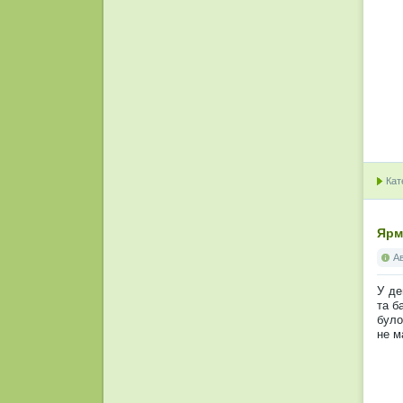
Кат
Ярм
А
У де
та б
було
не м