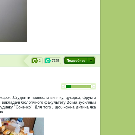
2
7725
Подробнее
марок .Студенти принесли випічку, цукерки, фрукти
і викладачі біологічного факультету.Всіма зусилями
будинку "Сонечко" .Для того , щоб кожна дитина яка
ою.