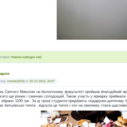
егория:
Новини кафедри хімії
арок
втор:
chemist2016
от
20-12-2016, 20:07
нь Святого Миколая на біологічному факультеті пройшов благодійний яр
агато ще різних і смачних солодощей. Також участь у ярмарку приймали 
 зібрано 1100 грн. За ці гроші студенти придбають подарунки дитячому 
ає батьківсько тепла , відчула це тепло і хоч на хвилинку стала щаслив