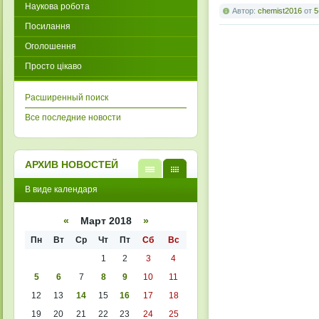
Наукова робота
Автор:
chemist2016
от
5
Посилання
Оголошення
Просто цікаво
Расширенный поиск
Все последние новости
АРХИВ НОВОСТЕЙ
В
В
В виде календаря
виде
виде
списк
кален
а
даря
«
Март 2018
»
Пн
Вт
Ср
Чт
Пт
Сб
Вс
1
2
3
4
5
6
7
8
9
10
11
12
13
14
15
16
17
18
19
20
21
22
23
24
25