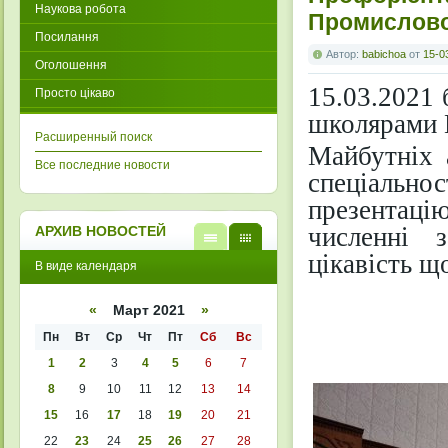
Наукова робота
Промислово
Посилання
Автор:
babichoa
от
15-0
Оголошення
15.03.2021 
Просто цікаво
школярами 
Расширенный поиск
Майбутніх 
Все последние новости
спеціальн
презентацію
численні 
АРХИВ НОВОСТЕЙ
цікавість щ
В
В
В виде календаря
виде
виде
списк
кален
а
даря
«
Март 2021
»
Пн
Вт
Ср
Чт
Пт
Сб
Вс
1
2
3
4
5
6
7
8
9
10
11
12
13
14
15
16
17
18
19
20
21
22
23
24
25
26
27
28