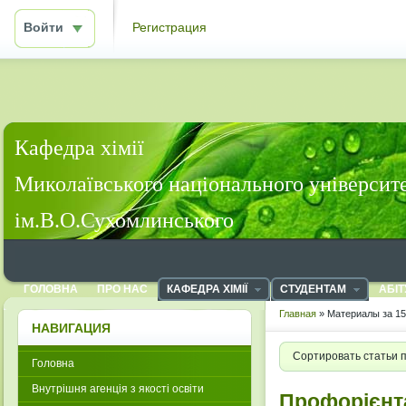
Войти
Регистрация
Кафедра хімії
Миколаївського національного університ
ім.В.О.Сухомлинського
ГОЛОВНА
ПРО НАС
КАФЕДРА ХІМІЇ
СТУДЕНТАМ
АБІТ
Главная
» Материалы за 15
НАВИГАЦИЯ
Сортировать статьи 
Головна
Внутрішня агенція з якості освіти
Профорієнта