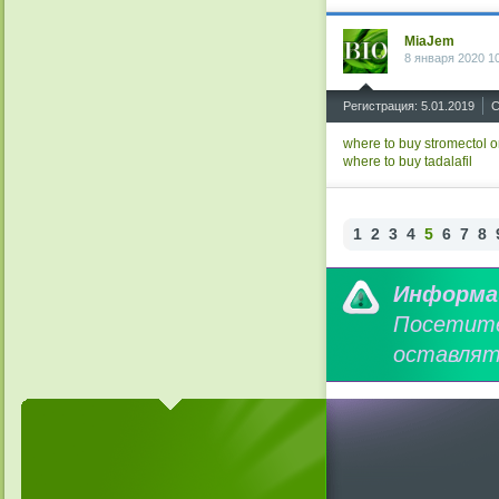
MiaJem
8 января 2020 1
^
Регистрация: 5.01.2019
С
where to buy stromectol o
where to buy tadalafil
1
2
3
4
5
6
7
8
Информа
Посетит
оставлят