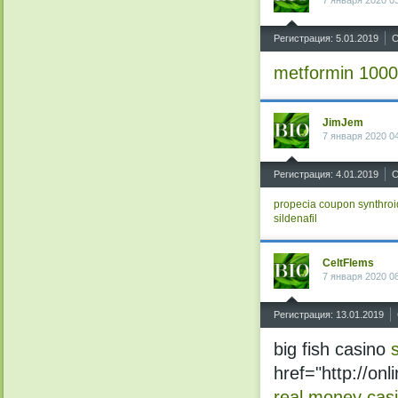
^
Регистрация: 5.01.2019
С
metformin 100
JimJem
7 января 2020 0
^
Регистрация: 4.01.2019
С
propecia coupon
synthroi
sildenafil
CeltFlems
7 января 2020 0
^
Регистрация: 13.01.2019
big fish casino
href="http://o
real money cas