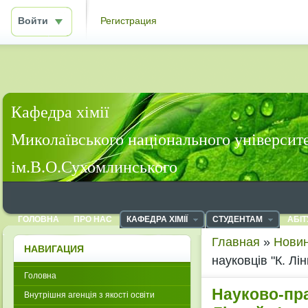
Войти
Регистрация
Кафедра хімії
Миколаївського національного університ
ім.В.О.Сухомлинського
ГОЛОВНА
ПРО НАС
КАФЕДРА ХІМІЇ
СТУДЕНТАМ
АБІТ
Главная
»
Новин
НАВИГАЦИЯ
науковців "К. Лі
Головна
Науково-пр
Внутрішня агенція з якості освіти