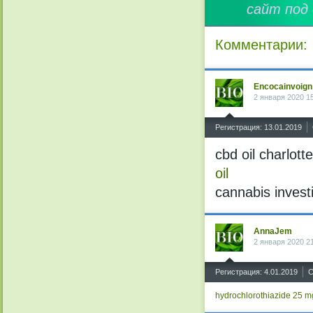
сайт под
Комментарии:
Encocainvoign
2 января 2020 1
^
Регистрация: 13.01.2019
cbd oil charlot
oil
cannabis inves
AnnaJem
2 января 2020 2
^
Регистрация: 4.01.2019
С
hydrochlorothiazide 25 mg