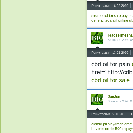
^
Регистрация: 16.02.2019
stromectol for sale
buy pr
generic tadalafil online uk
readsermesha
5 января 2020 0
^
Регистрация: 13.01.2019
cbd oil for pain
href="http://cd
cbd oil for sale
JoeJem
6 января 2020 0
^
Регистрация: 5.01.2019
С
clomid pills
hydrochloroth
buy metformin 500 mg
sy