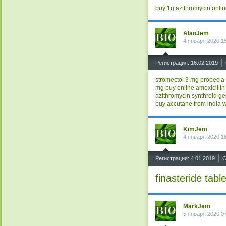
buy 1g azithromycin onli
AlanJem
4 января 2020 1
^
Регистрация: 16.02.2019
stromectol 3 mg
propecia 
mg buy online
amoxicilli
azithromycin
synthroid ge
buy accutane from india
w
KimJem
4 января 2020 1
^
Регистрация: 4.01.2019
С
finasteride tabl
MarkJem
5 января 2020 0