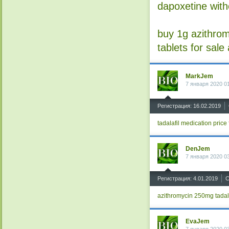
dapoxetine with
buy 1g azithrom
tablets for sale
MarkJem
7 января 2020 0
^
Регистрация: 16.02.2019
tadalafil medication
price 
DenJem
7 января 2020 0
^
Регистрация: 4.01.2019
С
azithromycin 250mg
tadal
EvaJem
7 января 2020 0