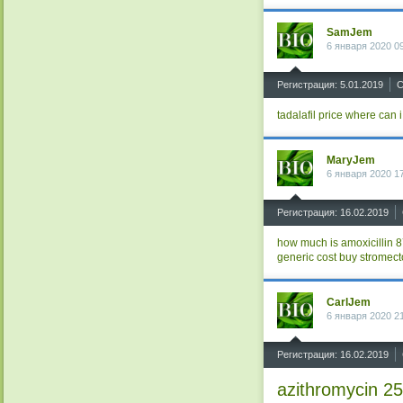
SamJem
6 января 2020 0
^
Регистрация: 5.01.2019
С
tadalafil price
where can i
MaryJem
6 января 2020 1
^
Регистрация: 16.02.2019
how much is amoxicillin 
generic cost
buy stromect
CarlJem
6 января 2020 2
^
Регистрация: 16.02.2019
azithromycin 2