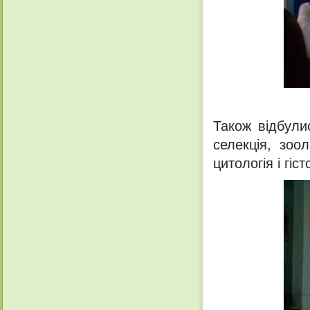
Також відбулис
селекція, зоол
цитологія і гіс