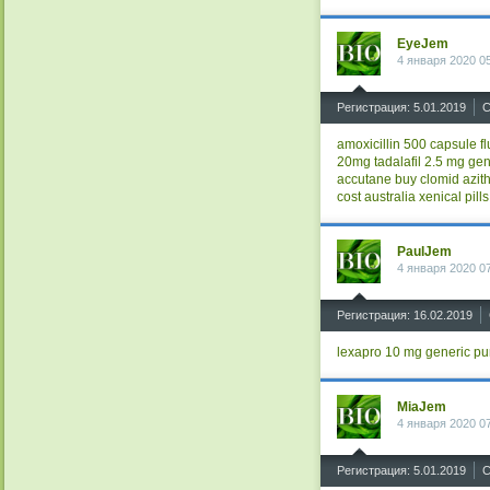
EyeJem
4 января 2020 0
^
Регистрация: 5.01.2019
С
amoxicillin 500 capsule
f
20mg
tadalafil 2.5 mg gen
accutane
buy clomid
azit
cost australia
xenical pills
PaulJem
4 января 2020 0
^
Регистрация: 16.02.2019
lexapro 10 mg generic
pu
MiaJem
4 января 2020 0
^
Регистрация: 5.01.2019
С