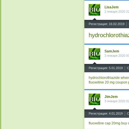
LisaJem
2 января 2020 2
^
Регистрация: 16.02.2019
hydrochlorothia
SamJem
3 января 2020 0
^
Регистрация: 5.01.2019
С
hydrochlorothiazide wher
fluoxetine 20 mg coupon
JimJem
3 января 2020 0
^
Регистрация: 4.01.2019
С
fluoxetine cap 20mg
buy 