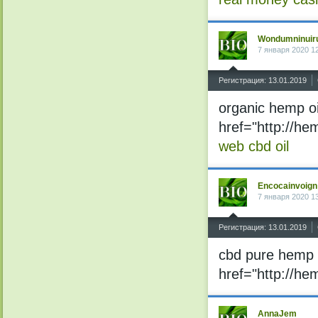
Wondumninuir
7 января 2020 1
^
Регистрация: 13.01.2019
organic hemp o
href="http://he
web cbd oil
Encocainvoign
7 января 2020 1
^
Регистрация: 13.01.2019
cbd pure hemp 
href="http://he
AnnaJem