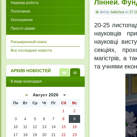
Лінней. Фун
Наукова робота
Посилання
Автор:
babichoa
от
27-1
Оголошення
20-25 листопа
Просто цікаво
науковців пр
науковці вист
Расширенный поиск
секціях, про
Все последние новости
магістрів, а т
та учнями екон
АРХИВ НОВОСТЕЙ
В
В
В виде календаря
виде
виде
списк
кален
а
даря
«
Август 2026 »
Пн
Вт
Ср
Чт
Пт
Сб
Вс
1
2
3
4
5
6
7
8
9
10
11
12
13
14
15
16
17
18
19
20
21
22
23