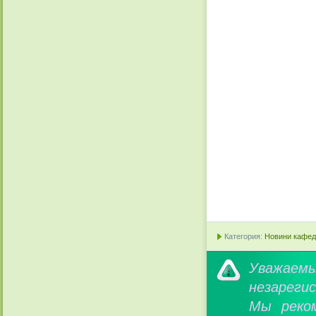
Категория:
Новини кафедр
Уважае
незареги
Мы реко