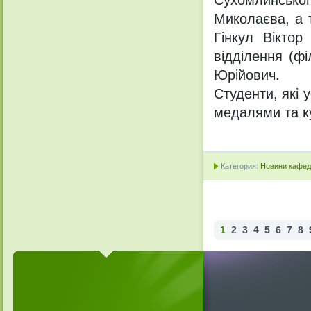
Миколаєва, а 
Гінкул Віктор
відділення (ф
Юрійович.
Студенти, які
медалями та к
Категория:
Новини кафедр
1
2
3
4
5
6
7
8