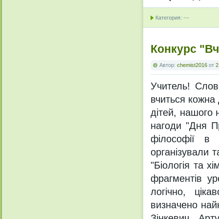
Категория: ---
Конкурс "Вч
Автор:
chemist2016
от
2
Учитель! Слово
вчиться кожна
дітей, нашого 
нагоди "Дня П
філософії в 
організували 
"Біологія та х
фрагментів ур
логічно, цік
визначено най
Зінкевич Ар