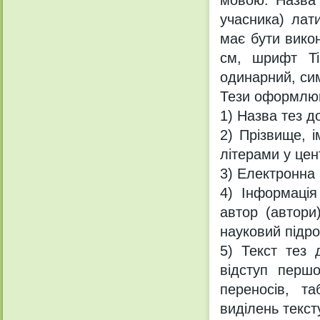
учасника) лат
має бути викон
см, шрифт Ti
одинарний, сим
Тези оформлюю
1) Назва тез д
2) Прізвище, і
літерами у цен
3) Електронна
4) Інформація
автор (автори
науковий підро
5) Текст тез 
відступ перш
переносів, та
виділень текст