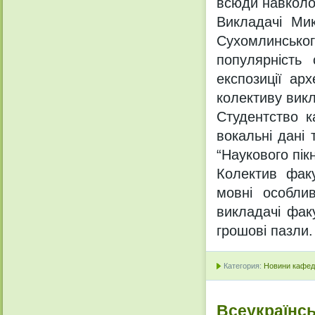
всюди навколо
Викладачі Мик
Сухомлинськог
популярність
експозиції арх
колективу викл
Студентство к
вокальні дані
“Наукового пікн
Колектив факу
мовні особлив
викладачі фак
грошові пазли.
Категория:
Новини кафедр
Всеукраїнсь