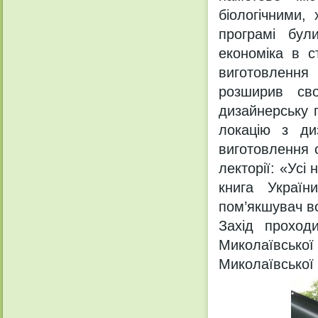
біологічними,
програмі були
економіка в с
виготовлення 
розширив сво
дизайнерську 
локацію з ди
виготовлення с
лекторії: «Усі
книга Україн
пом’якшувач в
Захід проход
Миколаївсько
Миколаївської 