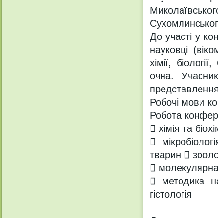
Миколаївськ
Сухомлинськог
До участі у ко
науковці (вік
хімії, біологі
очна. Учасни
представлення 
Робочі мови ко
Робота конфер
 хімія та біох
 мікробіолог
тварин  зооло
 молекулярна 
 методика на
гістологія