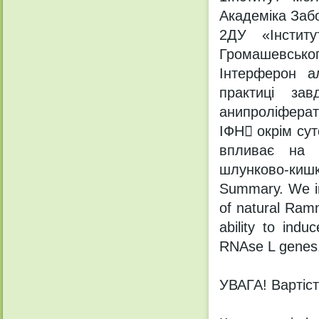
Академіка Забо
2ДУ «Інститу
Громашевськог
Інтерферон а
практиці зав
анипроліферат
ІФН окрім сут
впливає на ц
шлунково-кишк
Summary. We inv
of natural Ramn
ability to ind
RNAse L genes, 
УВАГА! Вартість