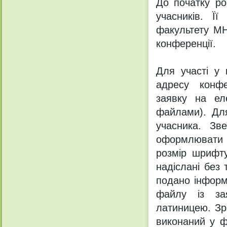
До початку ро
учасників. Її
факультету МН
конференції.
Для участі у 
адресу конфе
заявку на ел
файлами). Дл
учасника. Зв
оформлювати 
розмір шрифту
надіслані без 
подано інформ
файлу із зая
латиницею. Зр
виконаний у ф