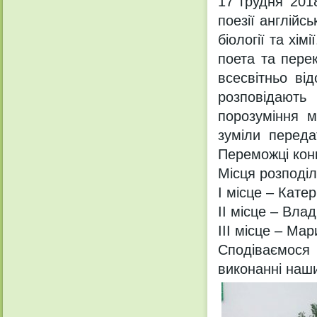
17 грудня 201
поезії англійс
біології та хі
поета та пере
всесвітньо ві
розповідають
порозуміння м
зуміли переда
Переможці конк
Місця розподі
І місце – Катер
ІІ місце – Вла
ІІІ місце – Ма
Сподіваємося
виконанні наши