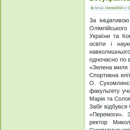
Автор:
chemist2016
от
1
За ініціативо
Олімпійського
України та Ко
освіти і нау
навколишнього
одночасно по в
«Зелена миля 
Спортивна еліт
О. Сухомлинсь
факультету уч
Марія та Соло
Забіг відбувся
«Перемоги». З
ректор Микол
Сухомлинськог