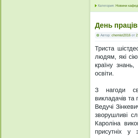
Категория:
Новини кафедр
День праців
Автор:
chemist2016
от
2
Триста шістде
людям, які сію
країну знань,
освіти.
З нагоди свя
викладачів та 
Ведучі Зінкев
зворушливі сл
Кароліна вико
присутніх у 