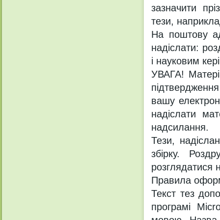
зазначити пр
тези, наприкла
На поштову ад
надіслати: ро
і науковим кер
УВАГА! Матері
підтвердження 
вашу електрон
надіслати ма
надсилання.
Тези, надісла
збірку. Роздр
розглядатися н
Правила оформ
Текст тез допо
програмі Micr
мовою. Назва 