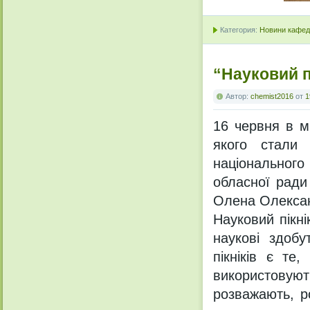
Категория:
Новини кафедр
“Науковий п
Автор:
chemist2016
от
1
16 червня в м
якого стали 
національног
обласної ради
Олена Олексан
Науковий пікні
наукові здобу
пікніків є те
використовую
розважають, р