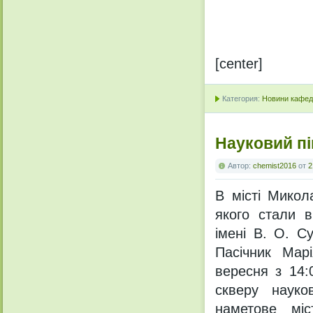
[center]
Категория:
Новини кафедр
Науковий пі
Автор:
chemist2016
от
2
В місті Микол
якого стали в
імені В. О. С
Пасічник Мар
вересня з 14:
скверу науко
наметове мі