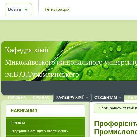
Войти
Регистрация
Кафедра хімії
Миколаївського національного університ
ім.В.О.Сухомлинського
ГОЛОВНА
ПРО НАС
КАФЕДРА ХІМІЇ
СТУДЕНТАМ
АБІТ
Сортировать статьи 
НАВИГАЦИЯ
Профорієнта
Головна
Промислово
Внутрішня агенція з якості освіти