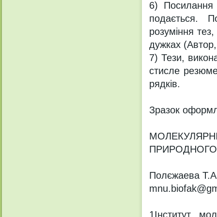
6) Посилання 
подається. П
розуміння тез,
дужках (Автор, 
7) Тези, викон
стисле резюме
рядків.
Зразок оформл
МОЛЕКУЛЯРНІ
ПРИРОДНОГО
Полєжаева Т.А.
mnu.biofak@gm
1Інститут мол