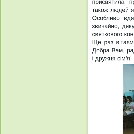
присвятила п
також людей як
Особливо вдя
звичайно, дяк
святкового кон
Ще раз вітаєм
Добра Вам, рад
і дружня сім’я!