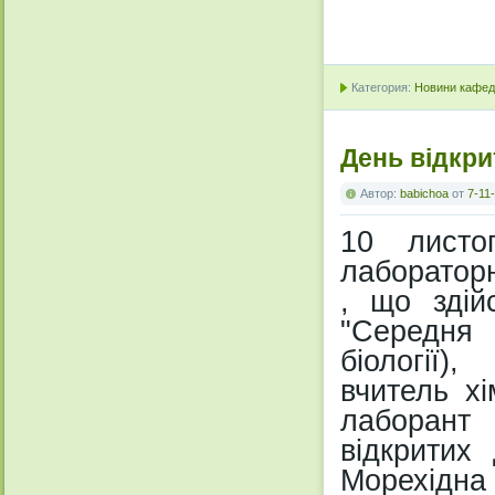
Категория:
Новини кафедр
День відкри
Автор:
babichoa
от
7-11
10 листо
лабораторно
, що здій
"Середня 
біології),
вчитель хім
лаборант 
відкритих
Морехідна 