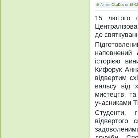
Автор:
GLaDos
от
18-02
15 лютого с
Централізова
до святкуван
Підготовлени
наповнений 
історією вин
Кифорук Анна
відвертим сх
вальсу від х
мистецтв, т
учасниками ТК
Студенти, 
відвертого 
задоволеним
дружби. Сп