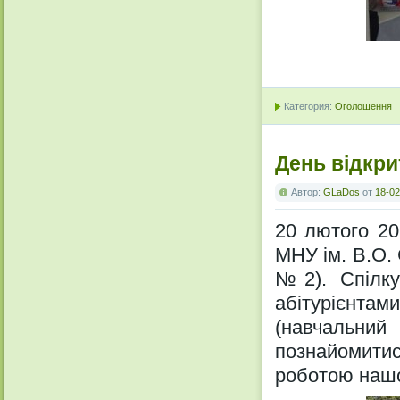
Категория:
Оголошення
День відкри
Автор:
GLaDos
от
18-02
20 лютого 20
МНУ ім. В.О. 
№2). Спілкув
абітурієнта
(навчальни
познайомит
роботою нашо