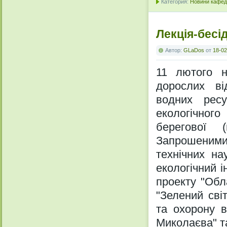
Категория:
Новини кафедр
Лекція-бесі
Автор:
GLaDos
от
18-02
11 лютого н
дорослих ві
водних ресу
екологічного
берегової 
Запрошеними
технічних на
екологічний і
проекту "Обла
"Зелений сві
та охорону в
Миколаєва" т