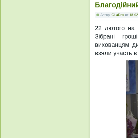
Благодійни
Автор:
GLaDos
от
18-02
22 лютого на 
Зібрані грош
вихованцям ди
взяли участь в