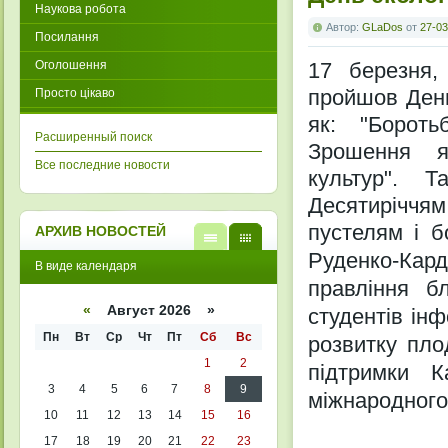
Наукова робота
Автор:
GLaDos
от
27-03
Посилання
Оголошення
17 березня, 
пройшов День
Просто цікаво
як: "Борот
Расширенный поиск
Зрошення як
Все последние новости
культур". 
Десятирiччя
пустелям
i 
АРХИВ НОВОСТЕЙ
Руденко-Кар
В
В
В виде календаря
виде
виде
правлiння б
списк
кален
а
даря
«
Август 2026 »
студентiв iн
Пн
Вт
Ср
Чт
Пт
Сб
Вс
розвитку пло
1
2
пiдтримки К
3
4
5
6
7
8
9
мiжнародного
10
11
12
13
14
15
16
17
18
19
20
21
22
23