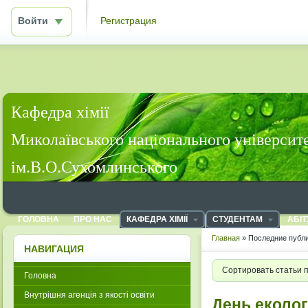
Войти
Регистрация
Кафедра хімії
Миколаївського національного університ
ім.В.О.Сухомлинського
ГОЛОВНА
ПРО НАС
КАФЕДРА ХІМІЇ
СТУДЕНТАМ
АБІТ
Главная
» Последние публи
НАВИГАЦИЯ
Сортировать статьи 
Головна
Внутрішня агенція з якості освіти
День еколог