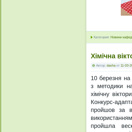
Категория:
Новини кафедр
Хімічна вік
Автор:
dasha
от
11-03-2
10 березня на 
з методики на
хiмiчну вiктор
Конкурс-адапт
пройшов за в
використанням 
пройшла вес