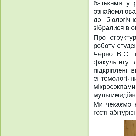
батьками у р
ознайомлюваль
до біологіч
зібралися в о
Про структур
роботу студе
Черно В.С. т
факультету 
підкріплені 
ентомологі
мікросокпа
мультимедійні
Ми чекаємо н
гості-абітуріє