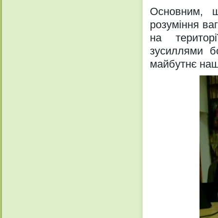
Основним, щ
розуміння ваг
на територ
зусиллями б
майбутнє наш