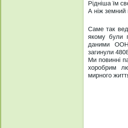
Рідніша їм св
А ніж земний 
Саме так вед
якому були п
даними ООН,
загинули 4808
Ми повинні п
хоробрим лю
мирного житт