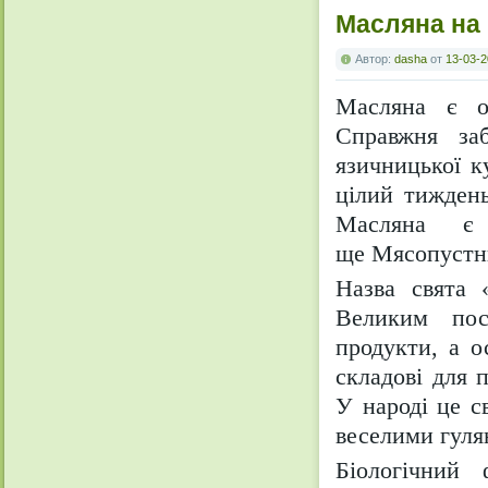
Масляна на 
Автор:
dasha
от
13-03-2
Масляна
є од
Справжня заб
язичницької к
цілий тиждень
Масляна є
ще Мясопустн
Назва свята 
Великим пос
продукти, а о
складові для 
У народі це с
веселими гуля
Біологічний