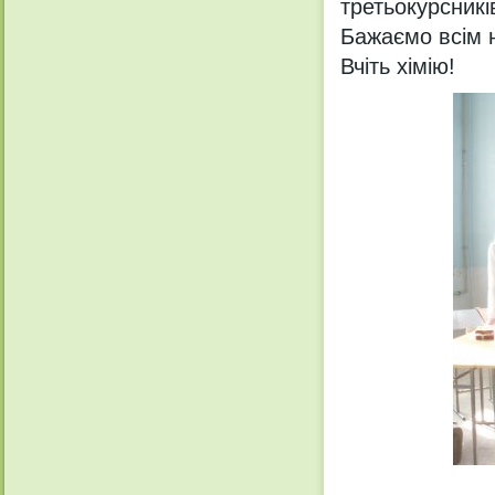
третьокурсникiв
Бажаємо всiм н
Вчiть хiмiю!