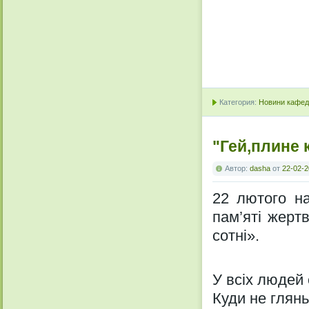
Категория:
Новини кафедр
"Гей,плине к
Автор:
dasha
от
22-02-2
22 лютого на
пам’яті жерт
сотні».
У всіх людей
Куди не глянь