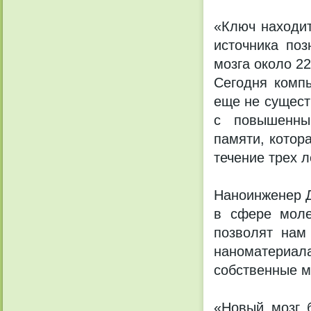
«Ключ находит
источника поз
мозга около 2
Сегодня компь
еще не сущест
с повышенны
памяти, котор
течение трех л
Наноинженер Д
в сфере моле
позволят нам
наноматериала
собственные м
«Новый мозг б