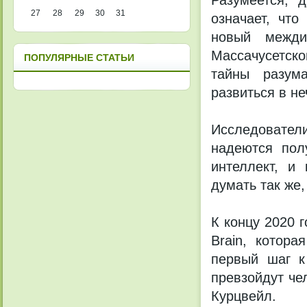
Разумеется, 
27
28
29
30
31
означает, что
новый междис
Массачусетско
ПОПУЛЯРНЫЕ СТАТЬИ
тайны разума
развиться в н
Исследовател
надеются пол
интеллект, и
думать так же,
К концу 2020 
Brain, котор
первый шаг к
превзойдут че
Курцвейл.