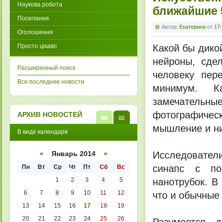
Наукова робота
ближайшие 
Посилання
Автор:
Екатерина
от
17-
Оголошення
Просто цікаво
Какой бы дикой
нейроны, сде
Расширенный поиск
человеку пер
Все последние новости
минимум. К
замечательные
фотографиче
АРХИВ НОВОСТЕЙ
мышление и ни
В
В
В виде календаря
виде
виде
списк
кален
а
даря
Исследовател
«
Январь 2014
»
синапс с по
Пн
Вт
Ср
Чт
Пт
Сб
Вс
1
2
3
4
5
нанотрубок. В
6
7
8
9
10
11
12
что и обычные
13
14
15
16
17
18
19
20
21
22
23
24
25
26