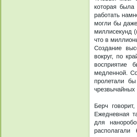
которая была 
работать намн
могли бы даже
миллисекунд (
что в миллион
Создание выс
вокруг, по кр
восприятие б
медленной. Со
пролетали бы
чрезвычайных 
Берч говорит
Ежедневная т
для нанороб
располагали