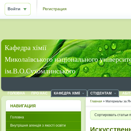
Войти
Регистрация
Кафедра хімії
Миколаївського національного університ
ім.В.О.Сухомлинського
ГОЛОВНА
ПРО НАС
КАФЕДРА ХІМІЇ
СТУДЕНТАМ
АБІТ
Главная
» Материалы за Ян
НАВИГАЦИЯ
Сортировать статьи 
Головна
Внутрішня агенція з якості освіти
Искусствен