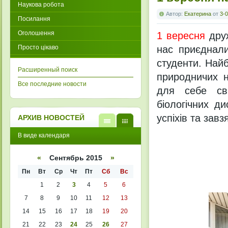
Наукова робота
Автор:
Екатерина
от
3-0
Посилання
Оголошення
1 вересня
друж
Просто цікаво
нас приєднали
студенти. Найб
Расширенный поиск
природничих н
Все последние новости
для себе сві
біологічних д
успіхів та завз
АРХИВ НОВОСТЕЙ
В
В
В виде календаря
виде
виде
списк
кален
а
даря
«
Сентябрь 2015
»
Пн
Вт
Ср
Чт
Пт
Сб
Вс
1
2
3
4
5
6
7
8
9
10
11
12
13
14
15
16
17
18
19
20
21
22
23
24
25
26
27