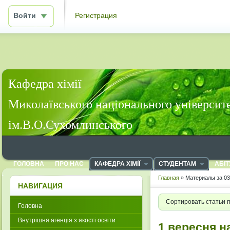
Войти
Регистрация
Кафедра хімії
Миколаївського національного університ
ім.В.О.Сухомлинського
ГОЛОВНА
ПРО НАС
КАФЕДРА ХІМІЇ
СТУДЕНТАМ
АБІТ
Главная
» Материалы за 03
НАВИГАЦИЯ
Сортировать статьи 
Головна
Внутрішня агенція з якості освіти
1 вересня н