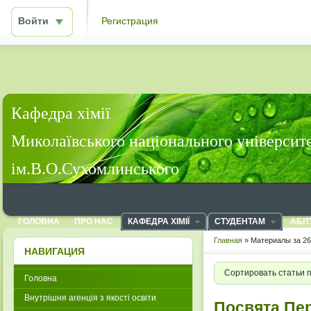
Войти
Регистрация
Кафедра хімії
Миколаївського національного університ
ім.В.О.Сухомлинського
ГОЛОВНА
ПРО НАС
КАФЕДРА ХІМІЇ
СТУДЕНТАМ
АБІТ
Главная
» Материалы за 26
НАВИГАЦИЯ
Сортировать статьи 
Головна
Внутрішня агенція з якості освіти
Посвята Пе