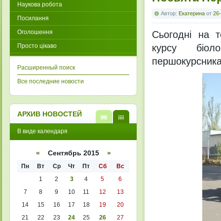
Наукова робота
Автор:
Екатерина
от
26-
Посилання
Оголошення
Сьогодні на т
Просто цікаво
курсу біол
першокурсника
Расширенный поиск
Все последние новости
АРХИВ НОВОСТЕЙ
В
В
В виде календаря
виде
виде
списк
кален
а
даря
«
Сентябрь 2015
»
Пн
Вт
Ср
Чт
Пт
Сб
Вс
1
2
3
4
5
6
7
8
9
10
11
12
13
14
15
16
17
18
19
20
21
22
23
24
25
26
27