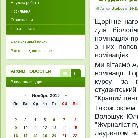
Наукова робота
Автор:
GLaDos
от
16-11
Посилання
Оголошення
Щорічне наго
для біологі
Просто цікаво
номінаціях пр
Расширенный поиск
з них попов
Все последние новости
номінаціях.
Ми вітаємо Ал
АРХИВ НОВОСТЕЙ
номінації "Го
В
В
курсу, за 
В виде календаря
виде
виде
списк
кален
студентський
а
даря
«
Ноябрь 2015
»
"Кращий цент
Пн
Вт
Ср
Чт
Пт
Сб
Вс
Також окремі
1
Волощук Юлія
2
3
4
5
6
7
8
"Журналіст-п
9
10
11
12
13
14
15
лауреатом но
16
17
18
19
20
21
22