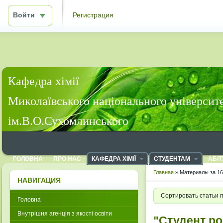
Войти
Регистрация
Кафедра хімії
Миколаївського національного університ
ім.В.О.Сухомлинського
ГОЛОВНА
ПРО НАС
КАФЕДРА ХІМІЇ
СТУДЕНТАМ
АБІТ
Главная
» Материалы за 16
НАВИГАЦИЯ
Сортировать статьи 
Головна
Внутрішня агенція з якості освіти
"Студент ро