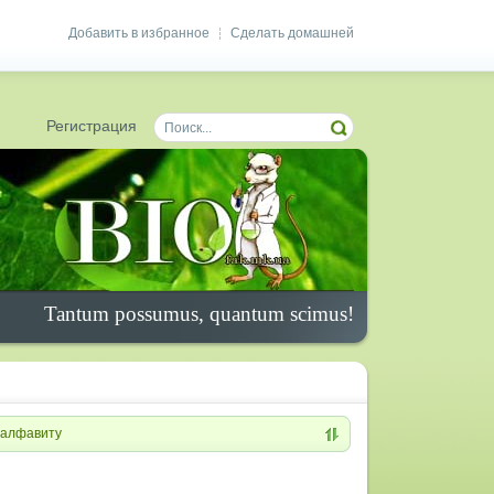
Добавить в избранное
Сделать домашней
|
Регистрация
Tantum possumus, quantum scimus!
алфавиту