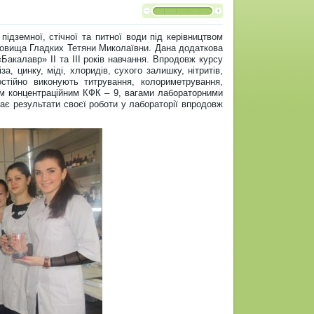
підземної, стічної та питної води під керівництвом
едовища Гладких Тетяни Миколаївни. Дана додаткова
Бакалавр» ІІ та ІІІ років навчання. Впродовж курсу
, цинку, міді, хлоридів, сухого залишку, нітритів,
остійно виконують титрування, колориметрування,
м концентраційним КФК – 9, вагами лабораторними
є результати своєї роботи у лабораторії впродовж