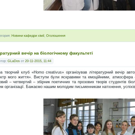
егория:
Новини кафедри хімії
,
Оголошення
ературний вечір на біологічному факультеті
втор:
GLaDos
от
20-11-2015, 11:44
а творчий клуб «Homo creativus» організував літературний вечір авто
ктр мого життя». Виступи були яскравими та емоційними, атмосфера 
овий – четвертий – збірник поетичних та прозових творів студентів біо
ем організації. Бажаємо нашим молодим письменникам натхнення, успіхів 