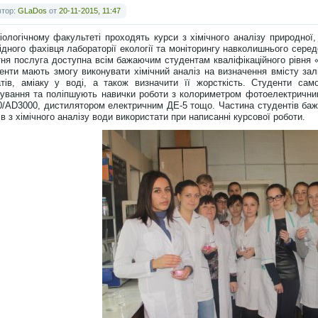
втор:
GLaDos
от
20-11-2015, 11:47
іологічному факультеті проходять курси з хімічного аналізу природної, 
ідного фахівця лабораторії екології та моніторингу навколишнього сер
тня послуга доступна всім бажаючим студентам кваліфікаційного рівня «
енти мають змогу виконувати хімічний аналіз на визначення вмісту заліза
атів, аміаку у воді, а також визначити її жорсткість. Студенти сам
ування та поліпшують навички роботи з колориметром фотоелектрични
/AD3000, дистилятором електричним ДЕ-5 тощо. Частина студентів бажа
ів з хімічного аналізу води використати при написанні курсової роботи.