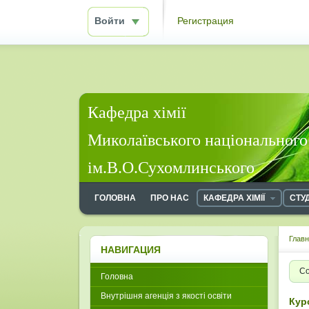
Войти
Регистрация
Кафедра хімії
Миколаївського національного
ім.В.О.Сухомлинського
ГОЛОВНА
ПРО НАС
КАФЕДРА ХІМІЇ
СТУ
Глав
НАВИГАЦИЯ
Со
Головна
Внутрішня агенція з якості освіти
Кур