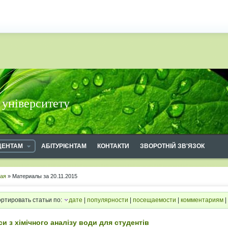
 університету
ДЕНТАМ
АБІТУРІЄНТАМ
КОНТАКТИ
ЗВОРОТНІЙ ЗВ'ЯЗОК
ная
» Материалы за 20.11.2015
ртировать статьи по:
дате
|
популярности
|
посещаемости
|
комментариям
|
си з хімічного аналізу води для студентів