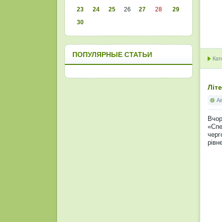
23
24
25
26
27
28
29
30
ПОПУЛЯРНЫЕ СТАТЬИ
Кат
Літ
А
Вчор
«Спе
черг
рівн