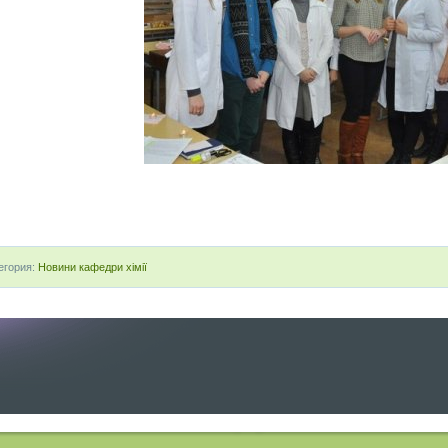
егория:
Новини кафедри хімії