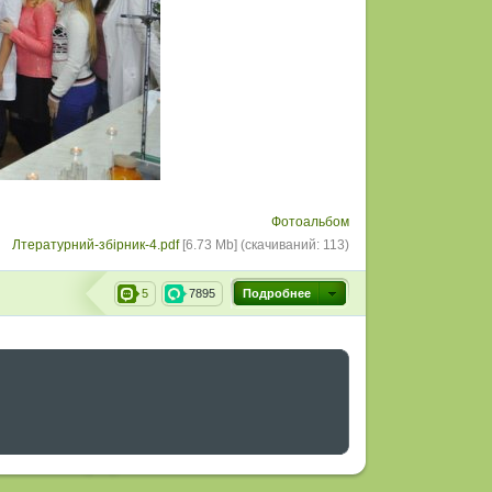
Фотоальбом
Лтературний-збiрник-4.pdf
[6.73 Mb] (cкачиваний: 113)
5
7895
Подробнее