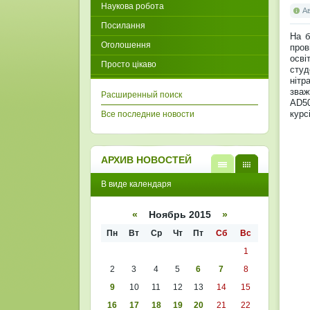
Наукова робота
А
Посилання
На б
Оголошення
пров
осві
Просто цікаво
студ
нітр
зваж
Расширенный поиск
AD50
курс
Все последние новости
АРХИВ НОВОСТЕЙ
В
В
В виде календаря
виде
виде
списк
кален
а
даря
«
Ноябрь 2015
»
Пн
Вт
Ср
Чт
Пт
Сб
Вс
1
2
3
4
5
6
7
8
9
10
11
12
13
14
15
16
17
18
19
20
21
22