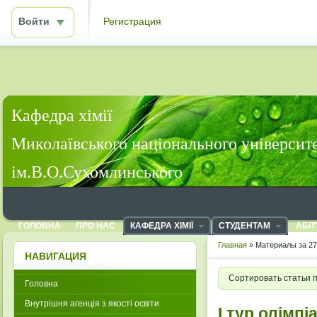
Войти
Регистрация
Кафедра хімії
Миколаївського національного університ
ім.В.О.Сухомлинського
ГОЛОВНА
ПРО НАС
КАФЕДРА ХІМІЇ
СТУДЕНТАМ
АБІТ
Главная
» Материалы за 27
НАВИГАЦИЯ
Сортировать статьи 
Головна
Внутрішня агенція з якості освіти
І тур олімпі