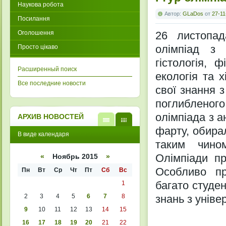
Наукова робота
Автор:
GLaDos
от
27-11
Посилання
Оголошення
26 листопад
олімпіад з 
Просто цікаво
гістологія, 
Расширенный поиск
екологія та х
Все последние новости
свої знання з
поглибленого
олімпіада з а
АРХИВ НОВОСТЕЙ
фарту, обирал
В
В
В виде календаря
виде
виде
таким чино
списк
кален
а
даря
Олімпіади пр
«
Ноябрь 2015
»
Особливо пр
Пн
Вт
Ср
Чт
Пт
Сб
Вс
багато студе
1
2
3
4
5
6
7
8
знань з унів
9
10
11
12
13
14
15
16
17
18
19
20
21
22