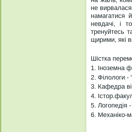
не вирвалася
намагатися й
невдачі, і т
тренуйтесь т
щирими, які ви
Шістка перем
1. Іноземна ф
2. Філологи - 
3. Кафедра ві
4. Істор.факу
5. Логопедія 
6. Механіко-