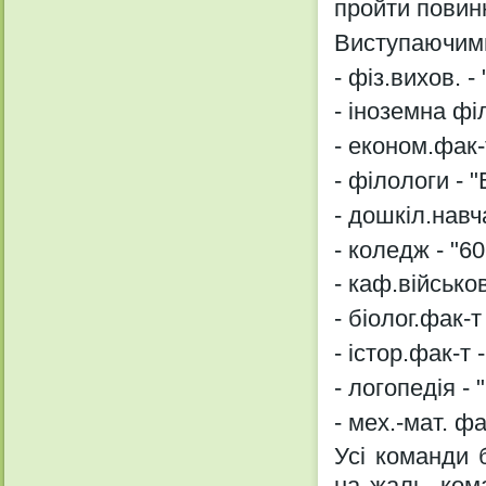
пройти повинн
Виступаючими
- фіз.вихов. -
- іноземна фі
- економ.фак-
- філологи - "
- дошкіл.навч
- коледж - "60
- каф.військо
- біолог.фак-т
- істор.фак-т
- логопедія -
- мех.-мат. ф
Усі команди 
на жаль, ком