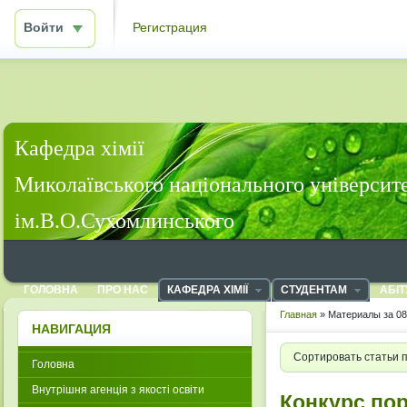
Войти
Регистрация
Кафедра хімії
Миколаївського національного університ
ім.В.О.Сухомлинського
ГОЛОВНА
ПРО НАС
КАФЕДРА ХІМІЇ
СТУДЕНТАМ
АБІТ
Главная
» Материалы за 08
НАВИГАЦИЯ
Сортировать статьи 
Головна
Внутрішня агенція з якості освіти
Конкурс по