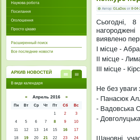
Наукова робота
Автор:
GLaDos
от
8-04-
Посилання
Оголошення
Сьогодні, 8
нагороджені
Просто цікаво
виявлено пер
Расширенный поиск
І місце - Абр
Все последние новости
ІІ місце - Лим
ІІІ місце - Кі
АРХИВ НОВОСТЕЙ
В
В
В виде календаря
виде
виде
Не без уваги
списк
кален
а
даря
«
Апрель 2016
»
- Панасюк Алла
Пн
Вт
Ср
Чт
Пт
Сб
Вс
- Вадовська Св
1
2
3
- Довголуцька
4
5
6
7
8
9
10
11
12
13
14
15
16
17
Шановні уча
18
19
20
21
22
23
24