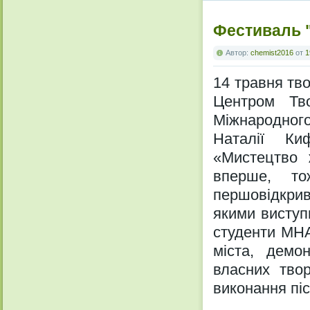
Фестиваль 
Автор:
chemist2016
от
1
14 травня тв
Центром Тво
Міжнародног
Наталії Ки
«Мистецтво 
вперше, то
першовідкри
якими виступ
студенти МНА
міста, демо
власних твор
виконання пі