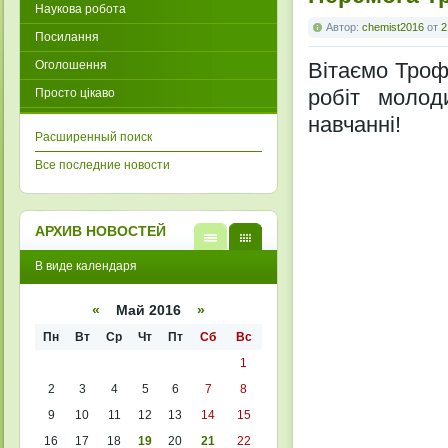
Наукова робота
Автор:
chemist2016
от
2
Посилання
Оголошення
Вітаємо Троф
робіт молод
Просто цікаво
навчанні!
Расширенный поиск
Все последние новости
АРХИВ НОВОСТЕЙ
В
В
В виде календаря
виде
виде
списк
кален
а
даря
«
Май 2016
»
Пн
Вт
Ср
Чт
Пт
Сб
Вс
1
2
3
4
5
6
7
8
9
10
11
12
13
14
15
16
17
18
19
20
21
22