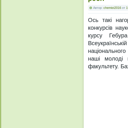
Автор:
chemist2016
от
1
Ось такі наг
конкурсів нау
курсу Гебур
Всеукраїнській
національного
наші молоді 
факультету. Ба