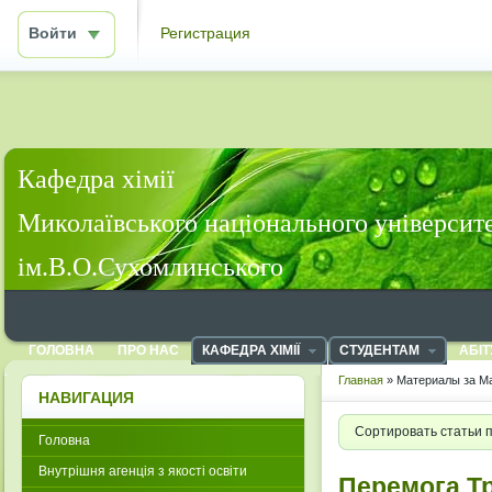
Войти
Регистрация
Кафедра хімії
Миколаївського національного університ
ім.В.О.Сухомлинського
ГОЛОВНА
ПРО НАС
КАФЕДРА ХІМІЇ
СТУДЕНТАМ
АБІТ
Главная
» Материалы за Ма
НАВИГАЦИЯ
Сортировать статьи 
Головна
Внутрішня агенція з якості освіти
Перемога Тр