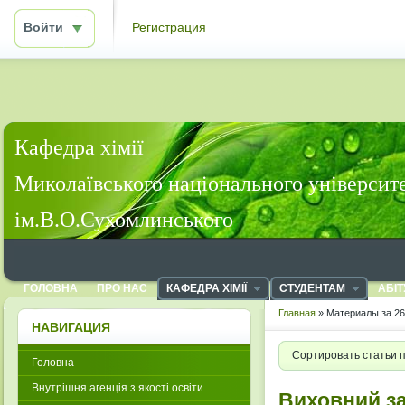
Войти
Регистрация
Кафедра хімії
Миколаївського національного університ
ім.В.О.Сухомлинського
ГОЛОВНА
ПРО НАС
КАФЕДРА ХІМІЇ
СТУДЕНТАМ
АБІТ
Главная
» Материалы за 26
НАВИГАЦИЯ
Сортировать статьи 
Головна
Внутрішня агенція з якості освіти
Виховний за