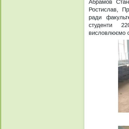
Абрамов Стані
Ростислав, Пр
ради факульт
студенти 220
висловлюємо о