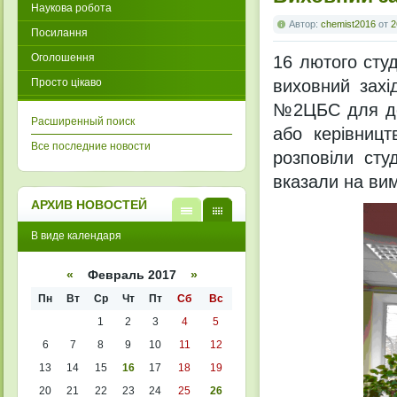
Наукова робота
Автор:
chemist2016
от
2
Посилання
Оголошення
16 лютого студ
Просто цікаво
виховний захі
№2ЦБС для до
Расширенный поиск
або керівницт
Все последние новости
розповіли сту
вказали на ви
АРХИВ НОВОСТЕЙ
В
В
В виде календаря
виде
виде
списк
кален
а
даря
«
Февраль 2017
»
Пн
Вт
Ср
Чт
Пт
Сб
Вс
1
2
3
4
5
6
7
8
9
10
11
12
13
14
15
16
17
18
19
20
21
22
23
24
25
26