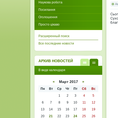
Наукова робота
А
Посилання
Сьо
Оголошення
Сухо
благ
Просто цікаво
Расширенный поиск
Все последние новости
АРХИВ НОВОСТЕЙ
В
В
В виде календаря
виде
виде
списк
кален
а
даря
«
Март 2017
»
Пн
Вт
Ср
Чт
Пт
Сб
Вс
1
2
3
4
5
6
7
8
9
10
11
12
13
14
15
16
17
18
19
20
21
22
23
24
25
26