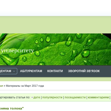
 університету
ДЕНТАМ
АБІТУРІЄНТАМ
КОНТАКТИ
ЗВОРОТНІЙ ЗВ'ЯЗОК
ная
» Материалы за Март 2017 года
ртировать статьи по:
дате
|
популярности
|
посещаемости
|
комментариям
|
сняна толока"