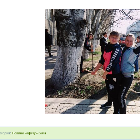
егория:
Новини кафедри хімії