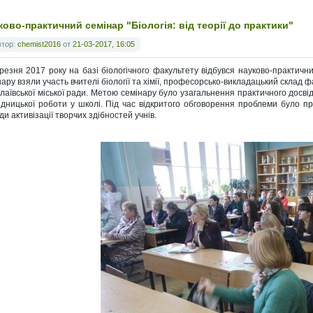
ково-практичний семінар "Біологія: від теорії до практики"
втор:
chemist2016
от
21-03-2017, 16:05
резня 2017 року на базі біологічного факультету відбувся науково-практичний
нару взяли участь вчителі біології та хімії, професорсько-викладацький склад 
лаївської міської ради. Метою семінару було узагальнення практичного досві
ідницької роботи у школі. Під час відкритого обговорення проблеми було п
и активізації творчих здібностей учнів.