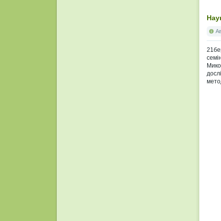
Нау
А
21бе
семі
Мико
досл
метод