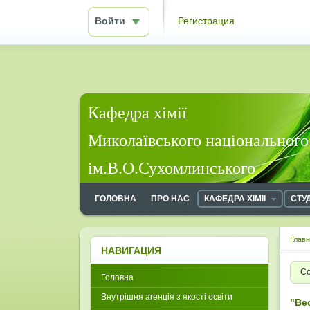
Войти
Регистрация
Кафедра хімії
Миколаївського національного
ім.В.О.Сухомлинського
ГОЛОВНА
ПРО НАС
КАФЕДРА ХІМІЇ
СТУ
Глав
НАВИГАЦИЯ
Со
Головна
Внутрішня агенція з якості освіти
"Ве