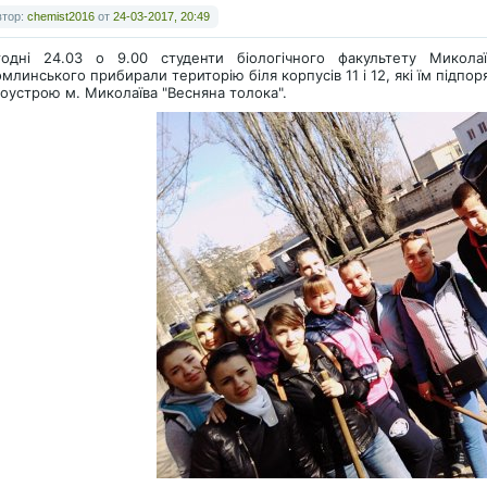
втор:
chemist2016
от
24-03-2017, 20:49
годні 24.03 о 9.00 студенти біологічного факультету Миколаїв
млинського прибирали територію біля корпусів 11 і 12, які їм підпор
оустрою м. Миколаїва "Весняна толока".