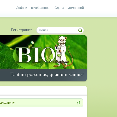
Добавить в избранное
Сделать домашней
|
Регистрация
Tantum possumus, quantum scimus!
алфавиту