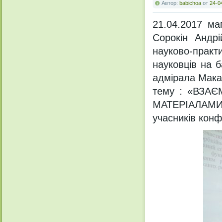
Автор:
babichoa
от
24-0
21.04.2017 маг
Сорокін Андр
науково-практ
науковців на б
адмірала Макар
тему : «ВЗА
МАТЕРІАЛАМИ»
учасників конф