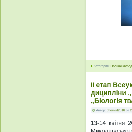
Категория:
Новини кафедр
ІІ етап Всеу
диципліни „
„Біологія тв
Автор:
chemist2016
от
2
13-14 квітня 2
Миколаївськог