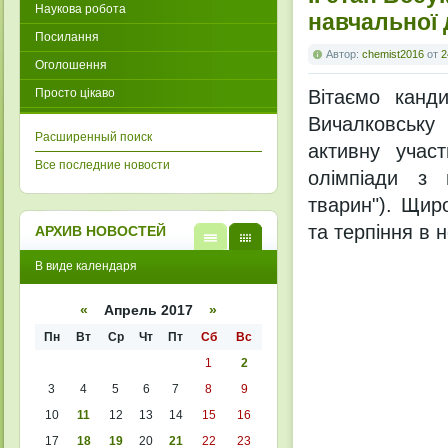
Наукова робота
навчальної 
Посилання
Автор:
chemist2016
от
2
Оголошення
Просто цікаво
Вітаємо канди
Вичалковську
Расширенный поиск
активну участ
Все последние новости
олімпіади з н
тварин"). Щир
та терпіння в н
АРХИВ НОВОСТЕЙ
В
В
В виде календаря
виде
виде
списк
кален
а
даря
«
Апрель 2017
»
Пн
Вт
Ср
Чт
Пт
Сб
Вс
1
2
3
4
5
6
7
8
9
10
11
12
13
14
15
16
17
18
19
20
21
22
23