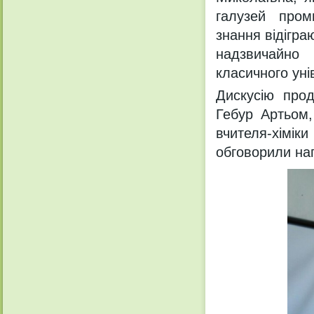
галузей пром
знання відіграю
надзвичайно 
класичного уні
Дискусію прод
Гебур Артьом,
вчителя-хімік
обговорили на