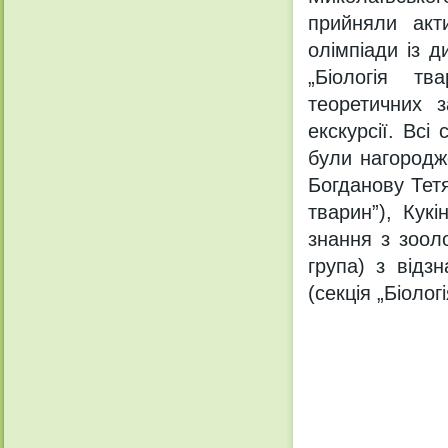
прийняли акти
олімпіади із д
„Біологія тв
теоретичних з
екскурсії. Всі
були нагородж
Богданову Тетян
тварин”), Кук
знання з зооло
група) з відз
(секція „Біолог