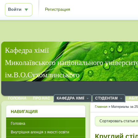
Войти
Регистрация
Кафедра хімії
Миколаївського національного університ
ім.В.О.Сухомлинського
ГОЛОВНА
ПРО НАС
КАФЕДРА ХІМІЇ
СТУДЕНТАМ
АБІТ
Главная
» Материалы за 25
НАВИГАЦИЯ
Сортировать статьи 
Головна
Внутрішня агенція з якості освіти
Круглий сті