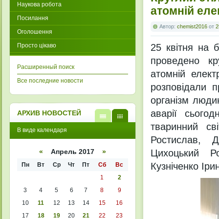
Наукова робота
атомній еле
Посилання
Автор:
chemist2016
от
2
Оголошення
Просто цікаво
25 квітня на 
проведено кр
Расширенный поиск
атомній елект
Все последние новости
розповідали п
організм людин
аварії сьогод
АРХИВ НОВОСТЕЙ
тваринний св
В
В
В виде календаря
виде
виде
Ростислав, Д
списк
кален
а
даря
Цихоцький Ро
«
Апрель 2017
»
Кузніченко Іри
Пн
Вт
Ср
Чт
Пт
Сб
Вс
1
2
3
4
5
6
7
8
9
10
11
12
13
14
15
16
17
18
19
20
21
22
23