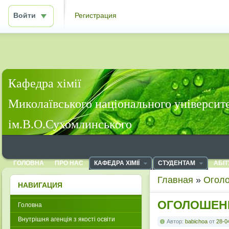
Войти
Регистрация
Кафедра хімії
Миколаївського національного університ
ім.В.О.Сухомлинського
ГОЛОВНА
ПРО НАС
КАФЕДРА ХІМІЇ
СТУДЕНТАМ
АБІТ
Главная
»
Огол
НАВИГАЦИЯ
ОГОЛОШЕН
Головна
Внутрішня агенція з якості освіти
Автор:
babichoa
от
28-0