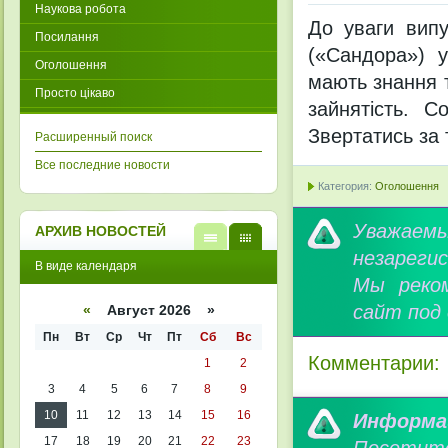
Наукова робота
До уваги випу
Посилання
(«Сандора») у
Оголошення
мають знання та
Просто цікаво
зайнятість. С
Звертатись за
Расширенный поиск
Все последние новости
Категория:
Оголошення
Уважае
АРХИВ НОВОСТЕЙ
незареги
В
В
В виде календаря
виде
виде
Мы реко
списк
кален
а
даря
сайт под
«
Август 2026 »
Пн
Вт
Ср
Чт
Пт
Сб
Вс
Комментарии:
1
2
3
4
5
6
7
8
9
10
11
12
13
14
15
16
Информа
17
18
19
20
21
22
23