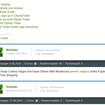
 trading
ptrade.com review
Olymp Trade
k sign up in OlympTrade
te account Olymp Trade
form Olymp Trade
p Trade mobile app download
-------------
p trade
MatApex
Группа: Посетители
1 июня 2019 03:17
ICQ: 823536454
трация: 6.05.2019
Статус:
Комментариев: 95
Публикаций: 0
Cheap Celexa Viagra Purchase Online With Mastercad
generic viagra
Levitra Fogli
Free Shipping
GrimGer
Группа: Посетители
18 августа 2019 01:25
ICQ: 343787215
трация: 17.08.2019
Статус:
Комментариев: 5
Публикаций: 0