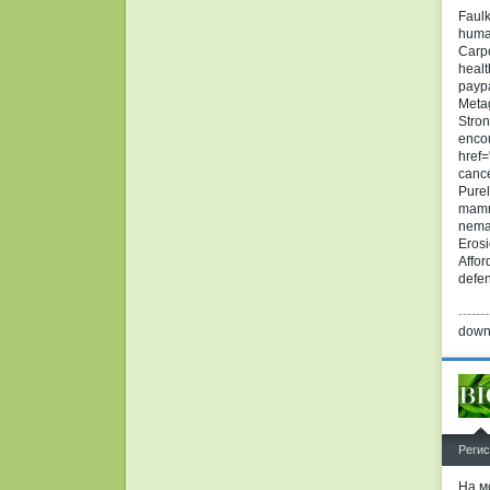
Faulk
huma
Carpo
heal
payp
Metag
Stron
encou
href=
cance
Purel
mammo
nemat
Erosi
Affor
defen
-------
down
^
Регис
На м