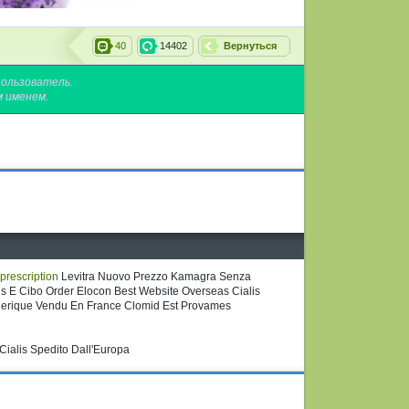
40
14402
Вернуться
пользователь.
м именем.
 prescription
Levitra Nuovo Prezzo Kamagra Senza
is E Cibo Order Elocon Best Website Overseas Cialis
erique Vendu En France Clomid Est Provames
 Cialis Spedito Dall'Europa