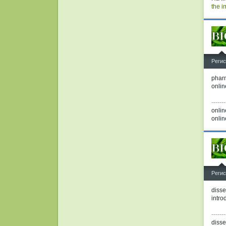
the 
^
Регис
phar
onlin
-------
onli
onli
^
Регис
disse
intro
-------
disse