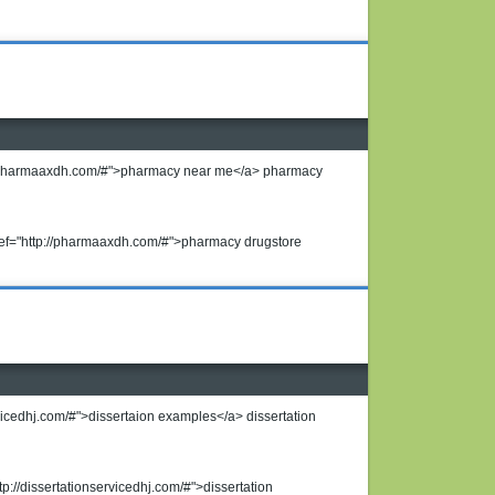
://pharmaaxdh.com/#">pharmacy near me</a> pharmacy
ef="http://pharmaaxdh.com/#">pharmacy drugstore
rvicedhj.com/#">dissertaion examples</a> dissertation
tp://dissertationservicedhj.com/#">dissertation