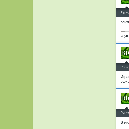
^
Регис
войт
-------
voyt
^
Регис
Игра
офиц
^
Регис
В эт