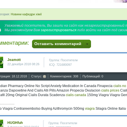
егория:
Новини кафедри хімії
Уважаемый посетитель, Вы зашли на сайт как незарегистрированный 
Мы рекомендуем Вам
зарегистрироваться
либо войти на сайт под свои
мментарии:
Оставить комментарий
Jeamott
Группа: Посетители
22 декабря 2018 08:26
ICQ: 721680097
трация: 18.12.2018
Статус:
Комментариев: 308
Публикаций: 0
dian Pharmacy Online No Script Anxiety Medication In Canada Finapecia
cialis no
anza Dapoxetine And Cialis Alli Pills Amazon Propecia Ovulacion
cialis prices
Cial
afil 20mg Original Cialis Durata Scadenza
cialis canada
150mg Viagra Viagra Gen
-------------
o Viagra Contrareembolso Buying Azithromycin 500mg
viagra
Silagra Online Italia
HUGHfuh
Группа: Посетители