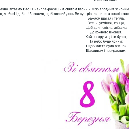
Шановні жінки!
ечно вітаємо Вас із найпрекраснішим святом весни - Міжнародним жіночим 
я, любові і добра! Бажаємо, щоб кожний день Ви зустрічали лише з посмішкою
Бажаєм щастя і тепла,
Весни, усмішок, сонця,
Щоб доля світла увійшла
До кожного віконця.
Хай навкруги цвіте бузок,
Та небо буде ясним;
І щоб життя було в жінок
Щасливим і прекрасним.