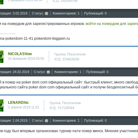
3 февраля 2019 04:54
ICQ: 255309789
трация: 3.02.2019
Статус:
Комментариев: 1
Публикаций: 0
и на покердом для зарегистрированных игроков.
войти на покердом для зарег
-------------
i-na-pokerdom-11-41.pokerdom-biggwin.ru
NICOLASVow
Группа: Посетители
24 февраля 2019 03:55
ICQ: 374819239
трация: 24.02.2019
Статус:
Комментариев: 1
Публикаций: 0
й в покер на poker dom com официальный сайт: быстрый клиент, много свобод
иального сайта poker dom com официальный сайт и получи бездепозитный 
LENARDhic
Группа: Посетители
1 апреля 2019 11:52
ICQ: 717128344
трация: 1.04.2019
Статус:
Комментариев: 1
Публикаций: 0
ом году был впервые организован турнир пати покер минск. Мнения участник