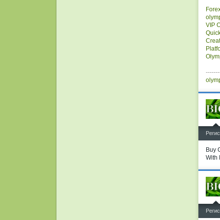
Forex
olym
VIP 
Quic
Crea
Plat
Olym
-------
olym
^
Регис
Buy 
With 
^
Регис