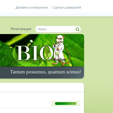
Добавить в избранное
Сделать домашней
|
Регистрация
Tantum possumus, quantum scimus!