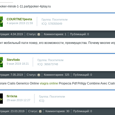
-------------
poker-minsk-1-11.partypoker-4play.ru
COURTNEYpeeta
Группа: Посетители
4 апреля 2019 21:59
ICQ: 578355649
трация: 4.04.2019
Статус:
Комментариев: 1
Публикаций: 0
нт мобильный пати покер, его возможности, преимущества. Почему многие и
Stevfodo
Группа: Посетители
9 мая 2019 18:21
ICQ: 365673748
трация: 7.05.2019
Статус:
Комментариев: 325
Публикаций: 0
rare Cialis Generico Online
viagra online
Propecia Pdf Priligy Combine Avec Cial
firrixna
Группа: Посетители
29 мая 2019 12:27
ICQ:
трация: 23.03.2019
Статус:
Комментариев: 30
Публикаций: 0