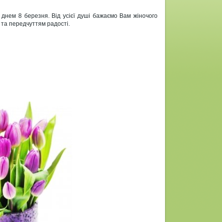
днем 8 березня. Від усієї душі бажаємо Вам жіночого
 та передчуттям радості.