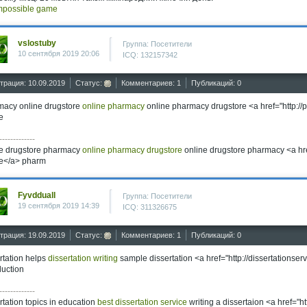
impossible game
vslostuby
Группа: Посетители
10 сентября 2019 20:06
ICQ: 132157342
трация: 10.09.2019
Статус:
Комментариев: 1
Публикаций: 0
macy online drugstore
online pharmacy
online pharmacy drugstore <a href="http
e
-------------
ne drugstore pharmacy
online pharmacy drugstore
online drugstore pharmacy <a hr
ne</a> pharm
Fyvdduall
Группа: Посетители
19 сентября 2019 14:39
ICQ: 311326675
трация: 19.09.2019
Статус:
Комментариев: 1
Публикаций: 0
rtation helps
dissertation writing
sample dissertation <a href="http://dissertationse
duction
-------------
rtation topics in education
best dissertation service
writing a dissertaion <a href="ht