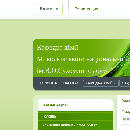
Войти
Регистрация
Кафедра хімії
Миколаївського національного
ім.В.О.Сухомлинського
ГОЛОВНА
ПРО НАС
КАФЕДРА ХІМІЇ
СТУ
Глав
НАВИГАЦИЯ
Поз
Головна
А
Внутрішня агенція з якості освіти