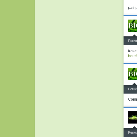
-------
pati-
^
Регис
Клие
here!
^
Регис
Comp
^
Регис