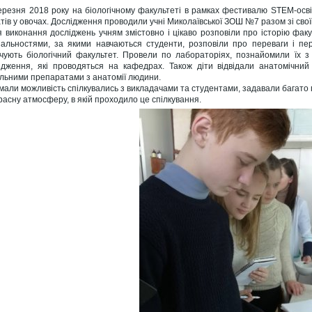
ерезня 2018 року на біологічному факультеті в рамках фестивалю STEM-осві
атів у овочах. Дослідження проводили учні Миколаївської ЗОШ №7 разом зі сво
я виконання досліджень учням змістовно і цікаво розповіли про історію факу
іальностями, за якими навчаються студенти, розповіли про переваги і перс
нчують біологічний факультет. Провели по лабораторіях, познайомили їх з
ідження, які проводяться на кафедрах. Також діти відвідали анатомічний
альними препаратами з анатомії людини.
 мали можливість спілкувались з викладачами та студентами, задавали багато 
расну атмосферу, в якій проходило це спілкування.