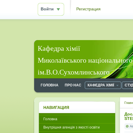
Войти
Регистрация
Кафедра хімії
Миколаївського національного
ім.В.О.Сухомлинського
ГОЛОВНА
ПРО НАС
КАФЕДРА ХІМІЇ
СТУ
Глав
НАВИГАЦИЯ
Дос
STE
Головна
А
Внутрішня агенція з якості освіти