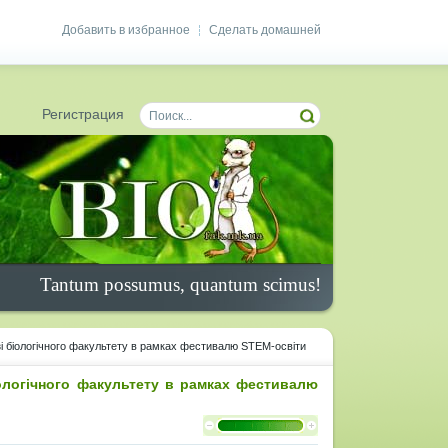
Добавить в избранное
Сделать домашней
|
Регистрация
Tantum possumus, quantum scimus!
азі біологічного факультету в рамках фестивалю STEM-освіти
біологічного факультету в рамках фестивалю