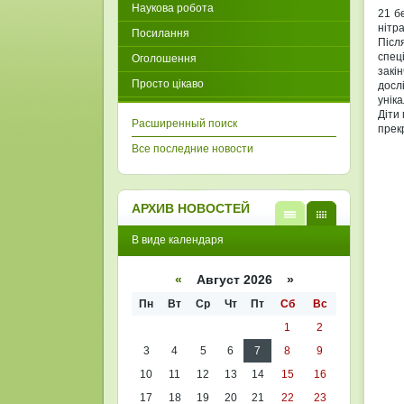
Наукова робота
21 б
нітр
Посилання
Післ
спец
Оголошення
закі
Просто цікаво
досл
унік
Діти
Расширенный поиск
прек
Все последние новости
АРХИВ НОВОСТЕЙ
В
В
В виде календаря
виде
виде
списк
кален
а
даря
«
Август 2026 »
Пн
Вт
Ср
Чт
Пт
Сб
Вс
1
2
3
4
5
6
7
8
9
10
11
12
13
14
15
16
17
18
19
20
21
22
23