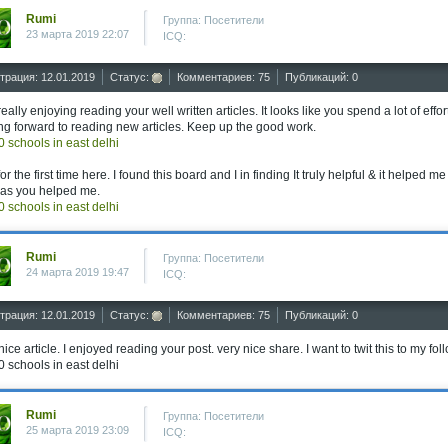
Rumi
Группа: Посетители
23 марта 2019 22:07
ICQ:
трация: 12.01.2019
Статус:
Комментариев: 75
Публикаций: 0
really enjoying reading your well written articles. It looks like you spend a lot of ef
ng forward to reading new articles. Keep up the good work.
0 schools in east delhi
for the first time here. I found this board and I in finding It truly helpful & it helped
 as you helped me.
0 schools in east delhi
Rumi
Группа: Посетители
24 марта 2019 19:47
ICQ:
трация: 12.01.2019
Статус:
Комментариев: 75
Публикаций: 0
nice article. I enjoyed reading your post. very nice share. I want to twit this to my fol
0 schools in east delhi
Rumi
Группа: Посетители
25 марта 2019 23:09
ICQ: