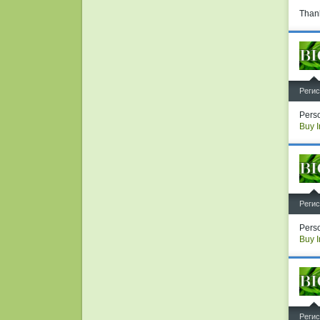
Than
^
Регис
Perso
Buy I
^
Регис
Perso
Buy I
^
Регис