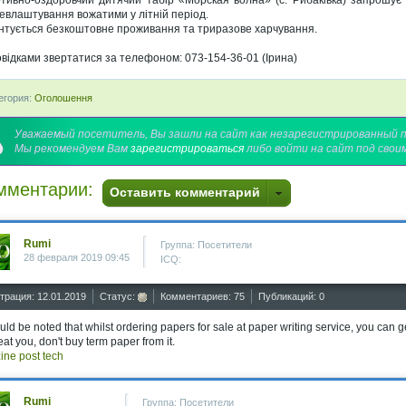
тивно-оздоровчий дитячий табір «Морская волна» (с. Рибаківка) запрошує с
евлаштування вожатими у літній період.
нтується безкоштовне проживання та триразове харчування.
овідками звертатися за телефоном: 073-154-36-01 (Ірина)
егория:
Оголошення
Уважаемый посетитель, Вы зашли на сайт как незарегистрированный 
Мы рекомендуем Вам
зарегистрироваться
либо войти на сайт под свои
мментарии:
Оставить комментарий
Rumi
Группа: Посетители
28 февраля 2019 09:45
ICQ:
трация: 12.01.2019
Статус:
Комментариев: 75
Публикаций: 0
ould be noted that whilst ordering papers for sale at paper writing service, you can ge
eat you, don't buy term paper from it.
ine post tech
Rumi
Группа: Посетители