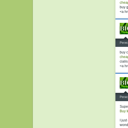
cheap
buy g
<a hr
^
Регис
buy c
cheap
ciali
<a hr
^
Регис
Super
Buy I
I jus
wonde