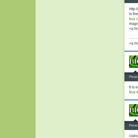
http:
is th
buy c
magnu
<a hr
-------
<a hr
^
Регис
It is
Buy I
^
Регис
ciali