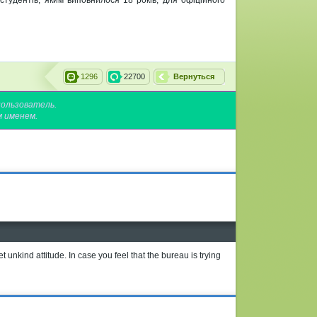
тудентів, яким виповнилося 18 років, для офіційного
1296
22700
Вернуться
пользователь.
м именем.
t unkind attitude. In case you feel that the bureau is trying