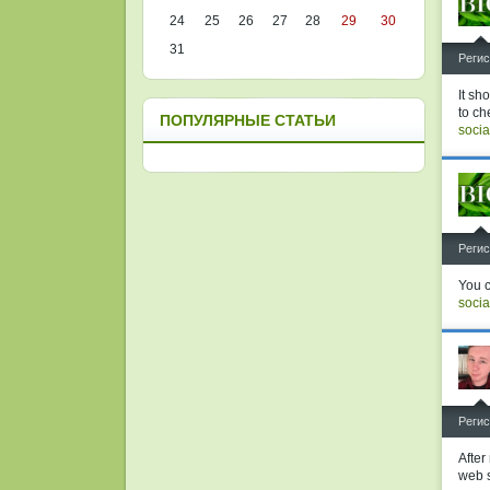
24
25
26
27
28
29
30
31
^
Регис
It sh
to ch
ПОПУЛЯРНЫЕ СТАТЬИ
socia
^
Регис
You c
socia
^
Регис
After
web s