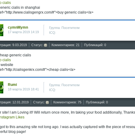
 cialis
eneric cialis in shanghai
ef="http://www.cialisgengrx.com/#">buy generic cialis</a>
cymnMymn
Группа: Посетители
17 марта 2019 14:19
ICQ:
трация: 9.03.2019
Статус:
Комментариев: 21
Публикаций: 0
heap generic cialis
 cialis
s website
ef="http://cialisgenkrx.com/#">cheap cialis</a>
Rumi
Группа: Посетители
18 марта 2019 18:41
ICQ:
трация: 12.01.2019
Статус:
Комментариев: 75
Публикаций: 0
 site! I am Loving it!! Will return once more, Im taking your food additionally, Thanks
nstagram Likes
t got to this amazing site not long ago. I was actually captured with the piece of r
rful blog page!