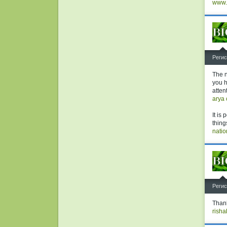
www.
^
Регис
The n
you h
atten
arya 
It is
thing
natio
^
Регис
Thank
risha