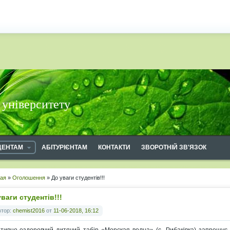
 університету
ДЕНТАМ
АБІТУРІЄНТАМ
КОНТАКТИ
ЗВОРОТНІЙ ЗВ'ЯЗОК
ная
»
Оголошення
» До уваги студентів!!!
ваги студентів!!!
втор:
chemist2016
от
11-06-2018, 16:12