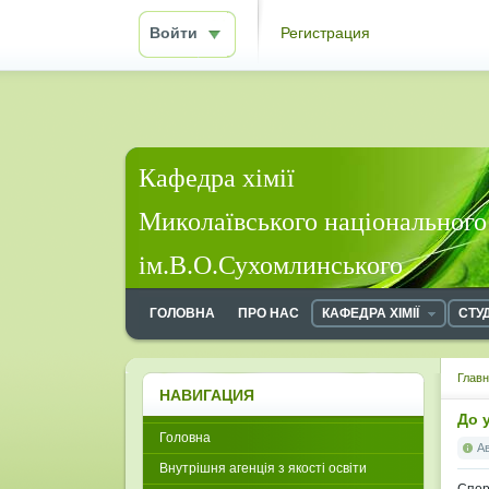
Войти
Регистрация
Кафедра хімії
Миколаївського національного
ім.В.О.Сухомлинського
ГОЛОВНА
ПРО НАС
КАФЕДРА ХІМІЇ
СТУ
Глав
НАВИГАЦИЯ
До у
Головна
А
Внутрішня агенція з якості освіти