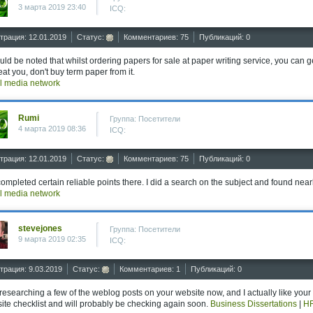
3 марта 2019 23:40
ICQ:
трация: 12.01.2019
Статус:
Комментариев: 75
Публикаций: 0
ould be noted that whilst ordering papers for sale at paper writing service, you can ge
eat you, don't buy term paper from it.
l media network
Rumi
Группа: Посетители
4 марта 2019 08:36
ICQ:
трация: 12.01.2019
Статус:
Комментариев: 75
Публикаций: 0
ompleted certain reliable points there. I did a search on the subject and found nearl
l media network
stevejones
Группа: Посетители
9 марта 2019 02:35
ICQ:
трация: 9.03.2019
Статус:
Комментариев: 1
Публикаций: 0
 researching a few of the weblog posts on your website now, and I actually like yo
ite checklist and will probably be checking again soon.
Business Dissertations
|
HR