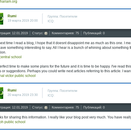
hariam.org
Rumi
Группа: Посетители
19 марта 2019 20:00
ICQ:
трация: 12.01.2019
Статус:
Комментариев: 75
Публикаций: 0
ext time I read a blog, I hope that it doesnt disappoint me as much as this one. I me
ave something interesting to say. All I hear is a bunch of whining about something th
tion.
central school
 perfect time to make some plans for the future and it is time to be happy. I've read th
s or suggestions. Perhaps you could write next articles referring to this article. I wan
nal victor public school
Rumi
Группа: Посетители
20 марта 2019 23:30
ICQ:
трация: 12.01.2019
Статус:
Комментариев: 75
Публикаций: 0
s for sharing this information. I really like your blog post very much. You have reall
bh public school