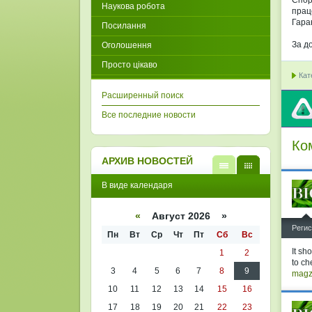
Спор
Наукова робота
прац
Гара
Посилання
За д
Оголошення
Просто цікаво
Кат
Расширенный поиск
Все последние новости
Ко
АРХИВ НОВОСТЕЙ
В
В
В виде календаря
виде
виде
списк
кален
а
даря
«
Август 2026 »
^
Регис
Пн
Вт
Ср
Чт
Пт
Сб
Вс
It sh
1
2
to ch
3
4
5
6
7
8
9
magz
10
11
12
13
14
15
16
17
18
19
20
21
22
23