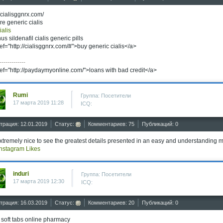
//cialisggnrx.com/
ere generic cialis
ialis
s sildenafil cialis generic pills
ef="http://cialisggnrx.com/#">buy generic cialis</a>
-------------
ef="http://paydaymyonline.com/">loans with bad credit</a>
Rumi
Группа: Посетители
17 марта 2019 11:28
ICQ:
трация: 12.01.2019
Статус:
Комментариев: 75
Публикаций: 0
 extremely nice to see the greatest details presented in an easy and understanding 
nstagram Likes
induri
Группа: Посетители
17 марта 2019 12:30
ICQ:
трация: 16.03.2019
Статус:
Комментариев: 20
Публикаций: 0
s soft tabs online pharmacy