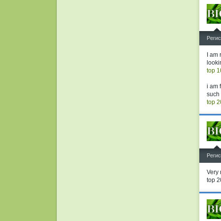
^
Регис
I am 
looki
top 1
i am 
such
top 2
^
Регис
Very 
top 2