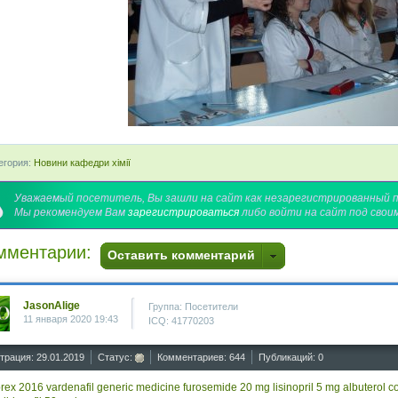
егория:
Новини кафедри хімії
Уважаемый посетитель, Вы зашли на сайт как незарегистрированный 
Мы рекомендуем Вам
зарегистрироваться
либо войти на сайт под свои
мментарии:
Оставить комментарий
JasonAlige
Группа: Посетители
11 января 2020 19:43
ICQ: 41770203
трация: 29.01.2019
Статус:
Комментариев: 644
Публикаций: 0
brex 2016
vardenafil generic
medicine furosemide 20 mg
lisinopril 5 mg
albuterol c