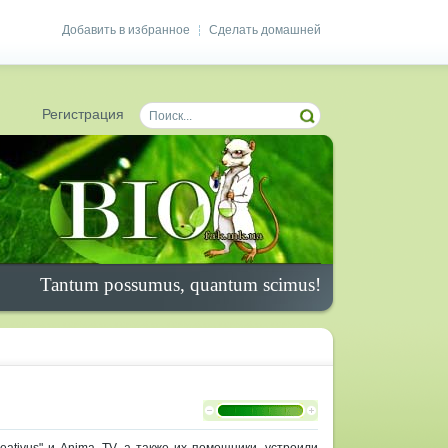
Добавить в избранное
Сделать домашней
|
Регистрация
Tantum possumus, quantum scimus!