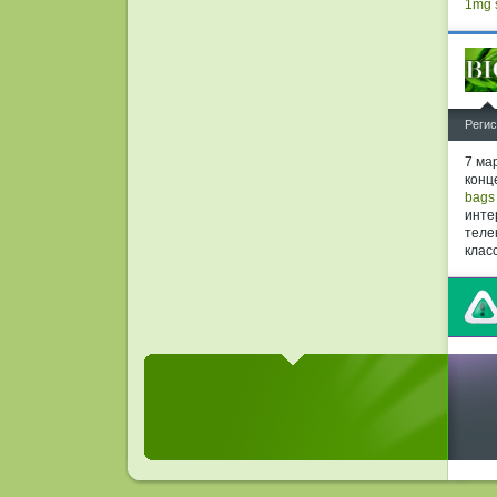
1mg
^
Регис
7 ма
конц
bags
инте
теле
клас