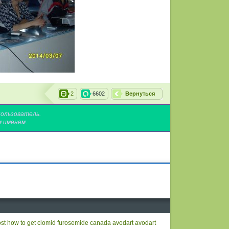
2
6602
Вернуться
пользователь.
м именем.
ost
how to get clomid
furosemide canada
avodart
avodart