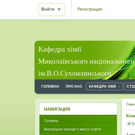
Войти
Регистрация
Кафедра хімії
Миколаївського національного
ім.В.О.Сухомлинського
ГОЛОВНА
ПРО НАС
КАФЕДРА ХІМІЇ
СТУ
Глав
НАВИГАЦИЯ
Кон
Головна
А
Внутрішня агенція з якості освіти