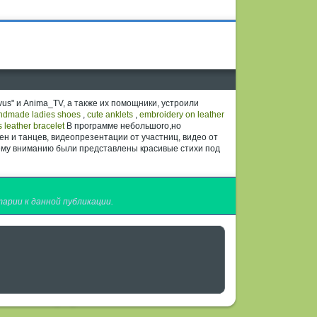
vus" и Anima_TV, а также их помощники, устроили
ndmade ladies shoes
,
cute anklets
,
embroidery on leather
 leather bracelet
В программе небольшого,но
ен и танцев, видеопрезентации от участниц, видео от
ашему вниманию были представлены красивые стихи под
арии к данной публикации.