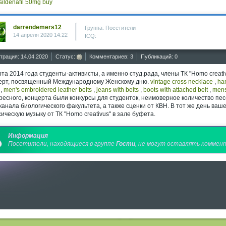
sildenafil 50mg buy
darrendemers12
Группа: Посетители
14 апреля 2020 14:22
ICQ:
трация: 14.04.2020
Статус:
Комментариев: 3
Публикаций: 0
рта 2014 года студенты-активисты, а именно студ.рада, члены ТК "Homo creati
ерт, посвященный Международному Женскому дню.
vintage cross necklace
,
ha
,
men's embroidered leather belts
,
jeans with belts
,
boots with attached belt
,
mens
ресного, концерта были конкурсы для студенток, неимоверное количество пес
канала биологического факультета, а также сценки от КВН. В тот же день в
сическую музыку от ТК "Homo creativus" в зале буфета.
Информация
Посетители, находящиеся в группе
Гости
, не могут оставлять коммент