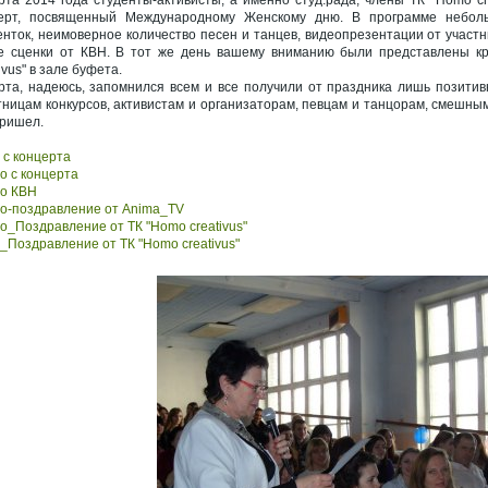
рта 2014 года студенты-активисты, а именно студ.рада, члены ТК "Homo cr
ерт, посвященный Международному Женскому дню. В программе небольш
енток, неимоверное количество песен и танцев, видеопрезентации от участн
е сценки от КВН. В тот же день вашему вниманию были представлены кр
ivus" в зале буфета.
рта, надеюсь, запомнился всем и все получили от праздника лишь позити
тницам конкурсов, активистам и организаторам, певцам и танцорам, смешны
пришел.
 с концерта
о с концерта
о КВН
о-поздравление от Anima_TV
о_Поздравление от ТК "Homo creativus"
_Поздравление от ТК "Homo creativus"