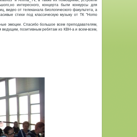
eativus" и Anima_TV, а также их помощники, устроили
ого,но интересного, концерта были конкурсы для
иц, видео от телеканала биологического факультета, а
асивые стихи под классическую музыку от ТК "Homo
вные эмоции. Спасибо большое всем преподавателям,
м ведущим, позитивным ребятам из КВН-а и всем-всем,