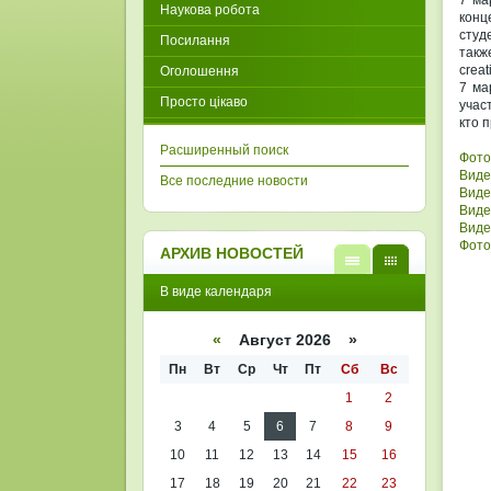
7 ма
Наукова робота
конц
студ
Посилання
такж
creat
Оголошення
7 ма
Просто цікаво
учас
кто 
Расширенный поиск
Фото
Виде
Все последние новости
Виде
Виде
Виде
Фото
АРХИВ НОВОСТЕЙ
В
В
В виде календаря
виде
виде
списк
кален
а
даря
«
Август 2026 »
Пн
Вт
Ср
Чт
Пт
Сб
Вс
1
2
3
4
5
6
7
8
9
10
11
12
13
14
15
16
17
18
19
20
21
22
23