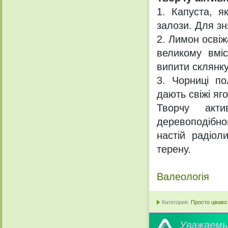
1. Капуста, я
залози. Для зн
2. Лимон осві
великому вміс
випити склянку
3. Чорниці п
дають свіжі яг
Творчу акти
деревоподібного
настій радіол
терену.
Валеологія
Категория:
Просто цікаво
Уважае