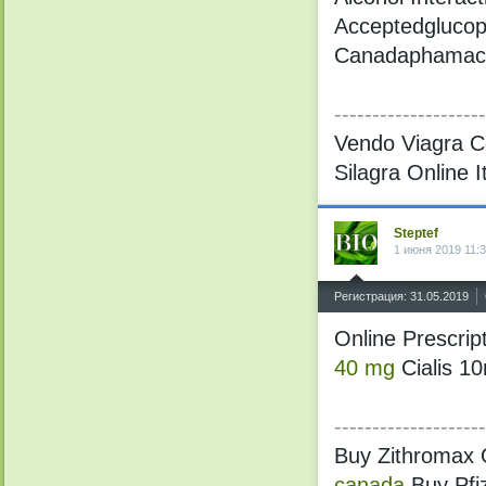
Acceptedgluco
Canadaphamac
--------------------
Vendo Viagra C
Silagra Online I
Steptef
1 июня 2019 11:
^
Регистрация: 31.05.2019
Online Prescri
40 mg
Cialis 1
--------------------
Buy Zithromax O
canada
Buy Pfi