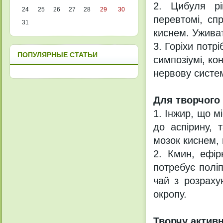
2. Цибуля рі
24
25
26
27
28
29
30
перевтомі, сп
31
киснем. Ужива
3. Горіхи потр
ПОПУЛЯРНЫЕ СТАТЬИ
симпозіумі, ко
нервову систем
Для творчого
1. Інжир, що м
до аспірину, 
мозок киснем,
2. Кмин, ефір
потребує полі
чай з розраху
окропу.
Творчу актив