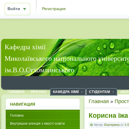
Войти
Регистрация
Кафедра хімії
Миколаївського національного університ
ім.В.О.Сухомлинського
ГОЛОВНА
ПРО НАС
КАФЕДРА ХІМІЇ
СТУДЕНТАМ
АБІТ
Главная
»
Прост
НАВИГАЦИЯ
Корисна їжа
Головна
Внутрішня агенція з якості освіти
Автор:
Екатерина
от
1-0