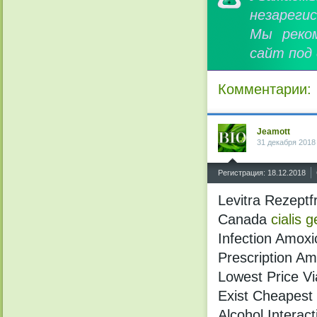
незареги
Мы реко
сайт под
Комментарии:
Jeamott
31 декабря 2018
^
Регистрация: 18.12.2018
Levitra Rezeptf
Canada
cialis 
Infection Amoxic
Prescription Am
Lowest Price V
Exist Cheapest 
Alcohol Intera