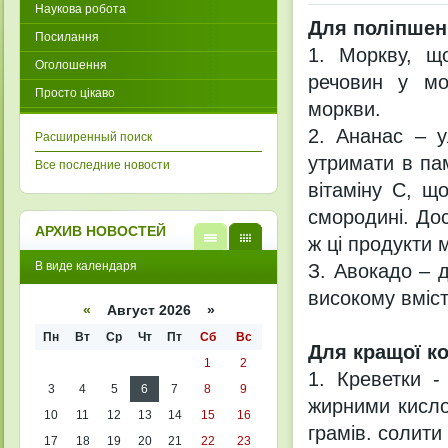
Наукова робота
Для поліпшенн
Посилання
1. Моркву, щ
Оголошення
речовин у моз
Просто цікаво
моркви.
2. Ананас – у
Расширенный поиск
утримати в пам
Все последние новости
вітаміну С, щ
смородині. Дос
АРХИВ НОВОСТЕЙ
ж ці продукти 
В
В
В виде календаря
З. Авокадо – д
виде
виде
списк
кален
високому вміст
а
даря
«
Август 2026 »
Пн
Вт
Ср
Чт
Пт
Сб
Вс
Для кращої ко
1
2
1. Креветки -
3
4
5
6
7
8
9
жирними кисло
10
11
12
13
14
15
16
грамів. солити 
17
18
19
20
21
22
23