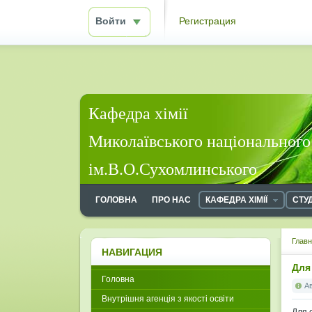
Войти
Регистрация
Кафедра хімії
Миколаївського національного
ім.В.О.Сухомлинського
ГОЛОВНА
ПРО НАС
КАФЕДРА ХІМІЇ
СТУ
Глав
НАВИГАЦИЯ
Для
Головна
А
Внутрішня агенція з якості освіти