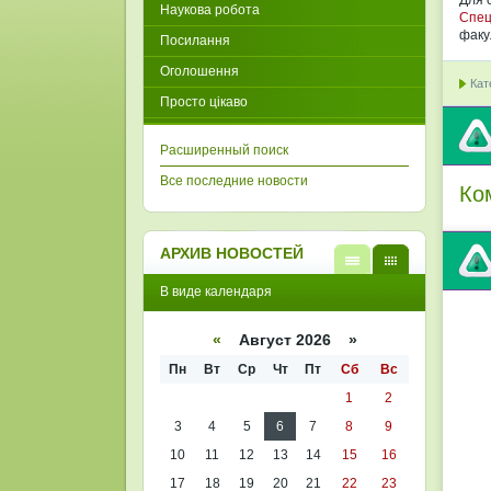
Для
Наукова робота
Спец
факу
Посилання
Оголошення
Кат
Просто цікаво
Расширенный поиск
Все последние новости
Ко
АРХИВ НОВОСТЕЙ
В
В
В виде календаря
виде
виде
списк
кален
а
даря
«
Август 2026 »
Пн
Вт
Ср
Чт
Пт
Сб
Вс
1
2
3
4
5
6
7
8
9
10
11
12
13
14
15
16
17
18
19
20
21
22
23