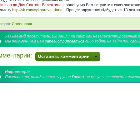
студентів
МНУ ім
.
В.О.
Сухомлинського
!
іально до Дня
Святого
Валентина,
пропонуємо
Вам
вступити
в
союз
закохани
льтету
http://vk.com/vykhareva_daria
. .
Процес
одруження відбудеться
13 лютог
егория:
Оголошення
Уважаемый посетитель, Вы зашли на сайт как незарегистрированный 
Мы рекомендуем Вам
зарегистрироваться
либо войти на сайт под свои
мментарии:
Оставить комментарий
Информация
Посетители, находящиеся в группе
Гости
, не могут оставлять коммент