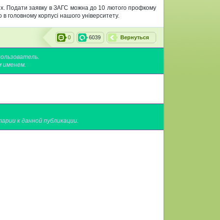
х.
Подати заявку
в
ЗАГС
можна
до 10 лютого
профкому
о в
головному корпусі
нашого університету.
0
6039
Вернуться
пользователь.
м именем.
арии к данной публикации.