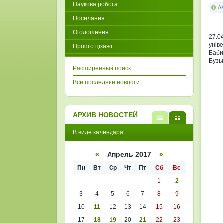
Наукова робота
А
Посилання
Оголошення
27.0
унів
Просто цікаво
Баби
Бузь
Расширенный поиск
Все последние новости
АРХИВ НОВОСТЕЙ
В
В
В виде календаря
виде
виде
списк
кален
а
даря
«
Апрель 2017
»
Пн
Вт
Ср
Чт
Пт
Сб
Вс
1
2
3
4
5
6
7
8
9
10
11
12
13
14
15
16
17
18
19
20
21
22
23