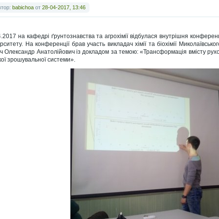
втор:
babichoa
от
28-04-2017, 13:46
4.2017 на кафедрі ґрунтознавства та агрохімії відбулася внутрішня конферен
ерситету. На конференції брав участь викладач хімії та біохімії Миколаївсько
ч Олександр Анатолійович із докладом за темою: «Трансформація вмісту рухо
кої зрошувальної системи».