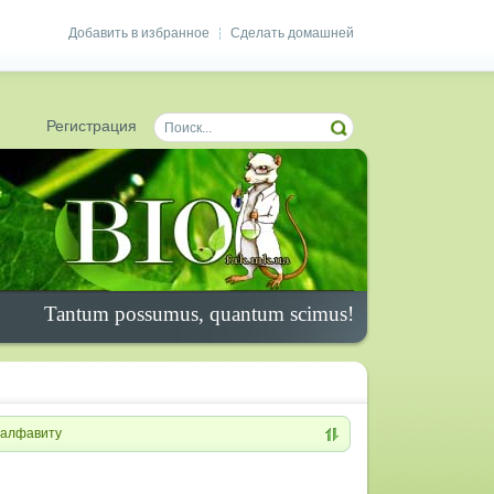
Добавить в избранное
Сделать домашней
|
Регистрация
Tantum possumus, quantum scimus!
алфавиту