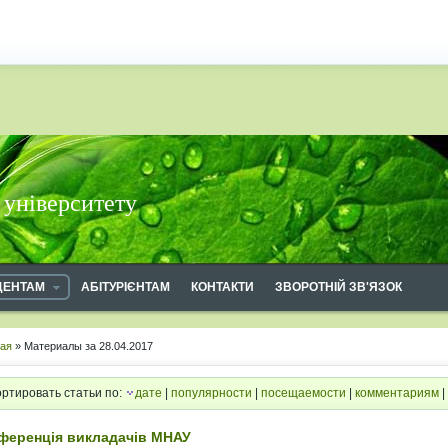
 університету
ДЕНТАМ
АБІТУРІЄНТАМ
КОНТАКТИ
ЗВОРОТНІЙ ЗВ'ЯЗОК
ная
» Материалы за 28.04.2017
ртировать статьи по:
дате
|
популярности
|
посещаемости
|
комментариям
|
ференція викладачів МНАУ