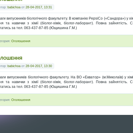
втор:
babichoa
от
28-04-2017, 13:31
ваги випускників біологічного факультету. В компанію PepsiCo («Сандора») у 
ня та навички з хімії (біолог-хімік, біолог-лаборант). Повна зайнятість.
татись за тел. 063-437-87-85 (Ющишина Г.М.)
егория:
Оголошення
ОЛОШЕННЯ
втор:
babichoa
от
28-04-2017, 13:30
ваги випускників біологічного факультету. На ВО «Екватор» (м.Миколаїв) у х
ня та навички з хімії (біолог-хімік, біолог-лаборант). Повна зайнятість.
татись за тел. 063-437-87-85 (Ющишина Г.М.)
егория:
Оголошення