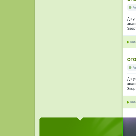
А
До у
знан
Звер
Кат
ОГ
А
До у
знан
Звер
Кат