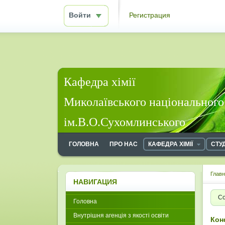
Войти
Регистрация
Кафедра хімії
Миколаївського національного
ім.В.О.Сухомлинського
ГОЛОВНА
ПРО НАС
КАФЕДРА ХІМІЇ
СТУ
Глав
НАВИГАЦИЯ
Со
Головна
Внутрішня агенція з якості освіти
Кон