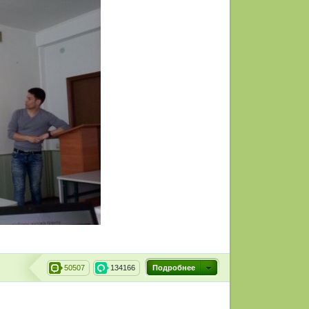
50507
134166
Подробнее