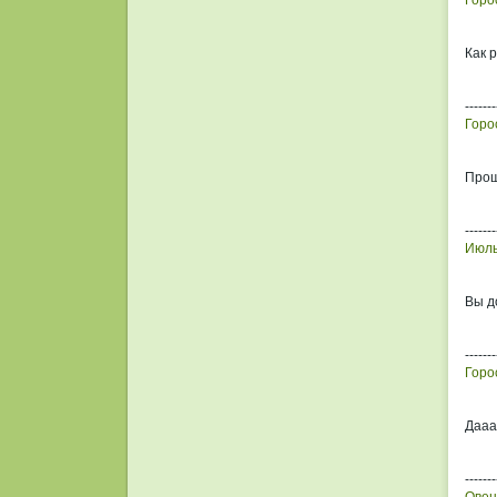
Горо
Как р
-------
Горо
Прош
-------
Июль
Вы д
-------
Горо
Дааа
-------