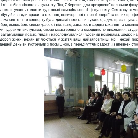
ародний жіночий день 8 березня – свято весни, любові та краси, свято, яке в
и і жінок біологічного факультету. Так, 7 березня для прекрасної половини фа
у взяли участь таланти художньої самодіяльності факультету. Святкову атм
обуту й злагоди, краси та кохання, невичерпної творчої енергії та нових профе
рама святкового концерту була динамічною та вишуканою, адже присвячувалась жі
обро, осяює його своєю красою і ніжністю, запалює в серцях кохання та сповн
ми чудовими виступами, своєю майстерністю й емоційністю виконання, студен
, затамувавши подих, глядачі насолоджувалися чудовими номерами, щедро на
 дорогі жінки, нехай втілюються у життя ваші найзаповітніші мрії, нехай п
дешній день ви зустрічали з посмішкою, з передчуттям радості, із впевненіст