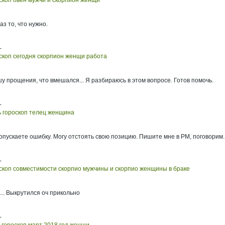
скоп овен мужчи и скорпион женщи
аз то, что нужно.
-
скоп сегодня скорпион женщи работа
у прощения, что вмешался... Я разбираюсь в этом вопросе. Готов помочь.
-
 гороскоп телец женщина
опускаете ошибку. Могу отстоять свою позицию. Пишите мне в PM, поговорим.
-
скоп совместимости скорпио мужчины и скорпио женщины в браке
... Выкрутился оч прикольно
-