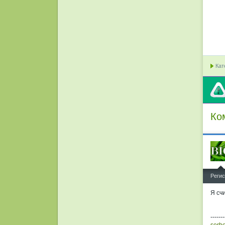
Кат
Ко
^
Регис
Я сч
-------