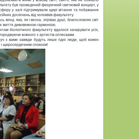
ідзначають жінки у всьому світі, свято, яке не обійшло
культету був проведений феєричний святковий концерт, у
осферу у залі підтримували щирі вітання та побажання
сійних досягнень від чоловіків факультету.
нці, яка, як і весна, зігріває душі, благословляє світ
ює життя дивовижною гармонією.
там біологічного факультету вдалося зачарувати усіх,
городжуючи кожного з артистів оплесками.
оруч з вами завжди будуть лише гідні люди, щоб кожен
ю і щиросердечним спокоєм!