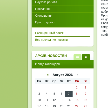
Міжн
Наукова робота
уваг
яком
Посилання
добр
Прог
Оголошення
на д
Просто цікаво
Свої
тому
Тож,
Расширенный поиск
прий
Все последние новости
АРХИВ НОВОСТЕЙ
В
В
В виде календаря
виде
виде
списк
кален
а
даря
«
Август 2026 »
Пн
Вт
Ср
Чт
Пт
Сб
Вс
1
2
3
4
5
6
7
8
9
10
11
12
13
14
15
16
17
18
19
20
21
22
23