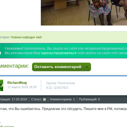
егория:
Новини кафедри хімії
Уважаемый посетитель, Вы зашли на сайт как незарегистрированный 
Мы рекомендуем Вам
зарегистрироваться
либо войти на сайт под свои
мментарии:
Оставить комментарий
RichardNug
Группа: Посетители
17 марта 2018 18:33
ICQ: 114317621
трация: 17.03.2018
Статус:
Комментариев: 1
Публикаций: 0
итаю, что Вы ошибаетесь. Предлагаю это обсудить. Пишите мне в PM, поговор
-