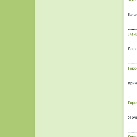
serbe
Кача
-------
Женщ
Боюс
-------
Горо
прик
-------
Горо
Я оч
-------