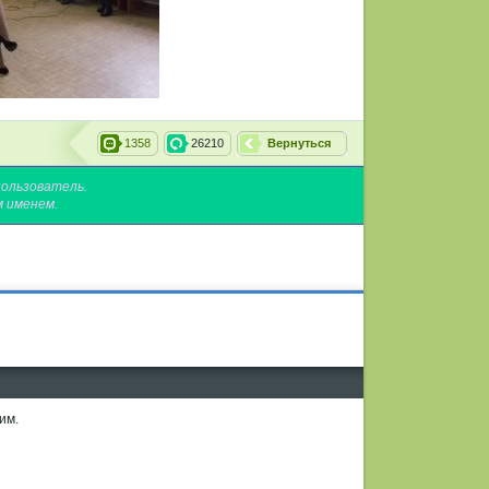
1358
26210
Вернуться
пользователь.
м именем.
им.