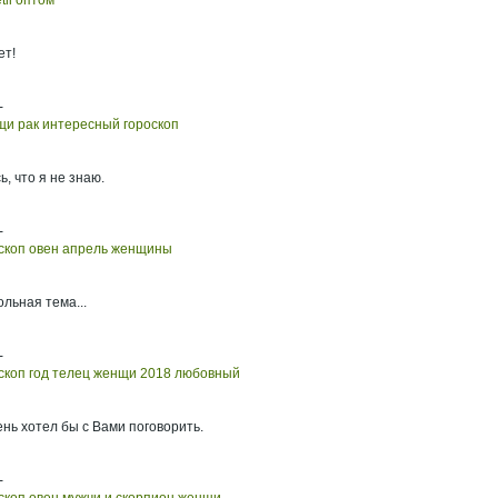
tli оптом
ет!
-
и рак интересный гороскоп
ь, что я не знаю.
-
скоп овен апрель женщины
ольная тема...
-
скоп год телец женщи 2018 любовный
ень хотел бы с Вами поговорить.
-