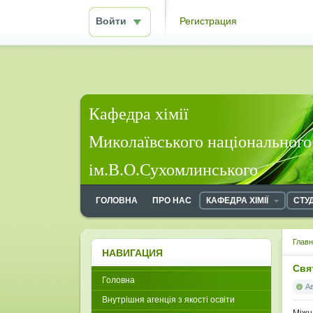
Войти
Регистрация
Кафедра хімії
Миколаївського національного
ім.В.О.Сухомлинського
ГОЛОВНА
ПРО НАС
КАФЕДРА ХІМІЇ
СТУ
Глав
НАВИГАЦИЯ
Свя
Головна
А
Внутрішня агенція з якості освіти