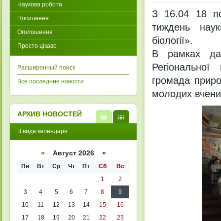
Наукова робота
З 16.04 18 по
Посилання
тиждень наук
Оголошення
біології».
Просто цікаво
В рамках дан
Регіональної
Расширенный поиск
громада приро
Все последние новости
молодих вчени
АРХИВ НОВОСТЕЙ
В
В
В виде календаря
виде
виде
списк
кален
а
даря
«
Август 2026 »
Пн
Вт
Ср
Чт
Пт
Сб
Вс
1
2
3
4
5
6
7
8
9
10
11
12
13
14
15
16
17
18
19
20
21
22
23