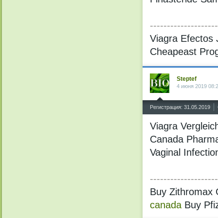
--------------------
Viagra Efectos
Cheapeast Prog
Steptef
4 июня 2019 08:
^
Регистрация: 31.05.2019
Viagra Vergleic
Canada Pharmac
Vaginal Infectio
--------------------
Buy Zithromax O
canada
Buy Pfi