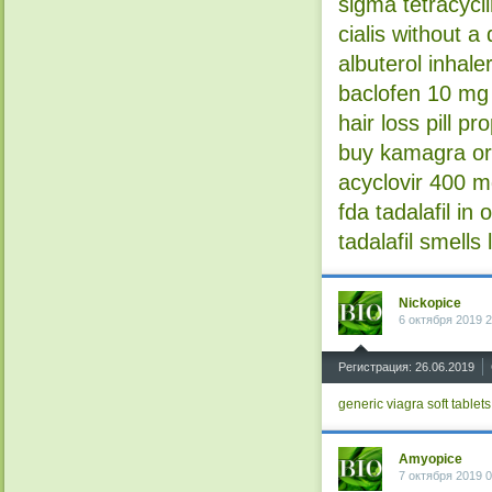
sigma tetracycli
cialis without a
albuterol inhaler
baclofen 10 mg 
hair loss pill p
buy kamagra ora
acyclovir 400 m
fda tadalafil in 
tadalafil smells 
Nickopice
6 октября 2019 2
^
Регистрация: 26.06.2019
generic viagra soft tablets
Amyopice
7 октября 2019 0