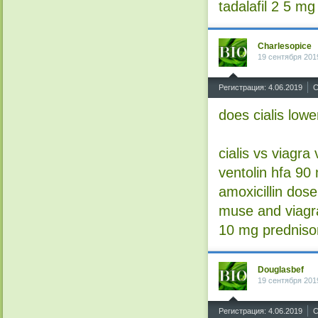
tadalafil 2 5 mg
Charlesopice
19 сентября 201
^
Регистрация: 4.06.2019
С
does cialis low
cialis vs viagra 
ventolin hfa 90
amoxicillin dose
muse and viagr
10 mg predniso
Douglasbef
19 сентября 201
^
Регистрация: 4.06.2019
С