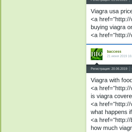
Viagra usa pric
<a href="http:/
buying viagra on
<a href="http:/
baccess
21 июня 2019 16
^
Регистрация: 20.06.2019
Viagra with foo
<a href="http:/
is viagra cover
<a href="http:/
what happens i
<a href="http:/
how much viagr