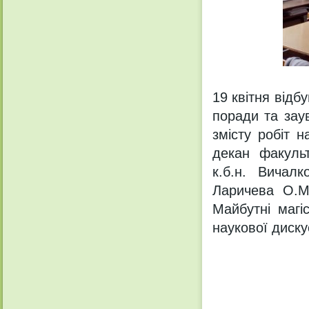
19 квітня відб
поради та зау
змісту робіт н
декан факульт
к.б.н. Вичалк
Ларичева О.М.
Майбутні магі
наукової дискус