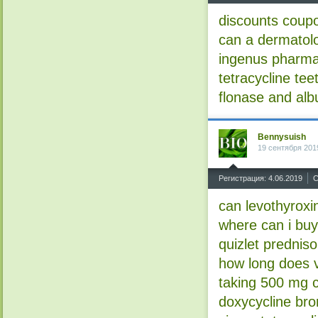
discounts coupo
can a dermatolo
ingenus pharmac
tetracycline tee
flonase and alb
Bennysuish
19 сентября 201
^
Регистрация: 4.06.2019
С
can levothyroxi
where can i buy 
quizlet predniso
how long does v
taking 500 mg c
doxycycline bro