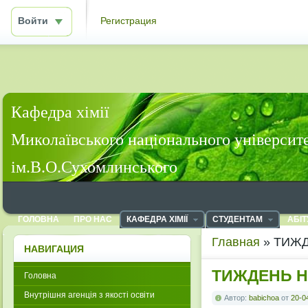
Войти
Регистрация
Кафедра хімії
Миколаївського національного університ
ім.В.О.Сухомлинського
ГОЛОВНА
ПРО НАС
КАФЕДРА ХІМІЇ
СТУДЕНТАМ
АБІТ
Главная
» ТИЖД
НАВИГАЦИЯ
ТИЖДЕНЬ Н
Головна
Внутрішня агенція з якості освіти
Автор:
babichoa
от
20-0