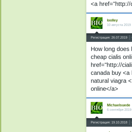
<a href="http:/
loolley
10 августа 2019 
^
Регистрация: 26.07.2019
How long does l
cheap cialis onl
href="http://cia
canada buy <a h
natural viagra 
online</a>
Michaelsuede
6 сентября 2019
^
Регистрация: 19.10.2018