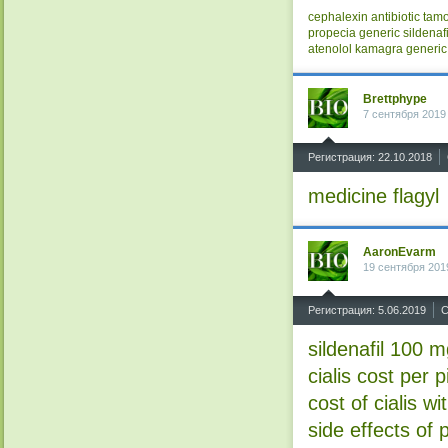
cephalexin antibiotic
tamo
propecia
generic sildenafi
atenolol
kamagra
generic
Brettphype
7 сентября 2019
^
Регистрация: 22.10.2018
medicine flagyl
AaronEvarm
19 сентября 201
^
Регистрация: 5.06.2019
С
sildenafil 100 m
cialis cost per pi
cost of cialis w
side effects of 