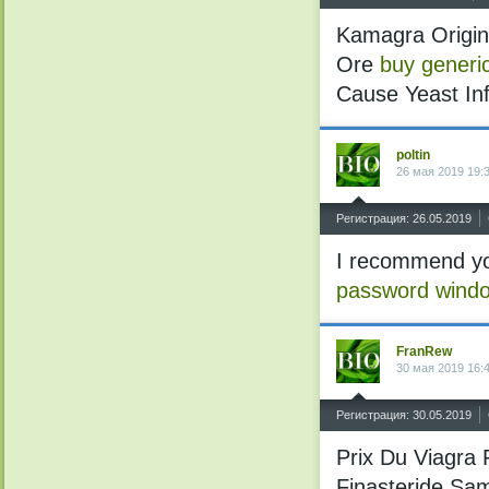
Kamagra Origina
Ore
buy generic
Cause Yeast Inf
poltin
26 мая 2019 19:
^
Регистрация: 26.05.2019
I recommend yo
password wind
FranRew
30 мая 2019 16:
^
Регистрация: 30.05.2019
Prix Du Viagra 
Finasteride Samp