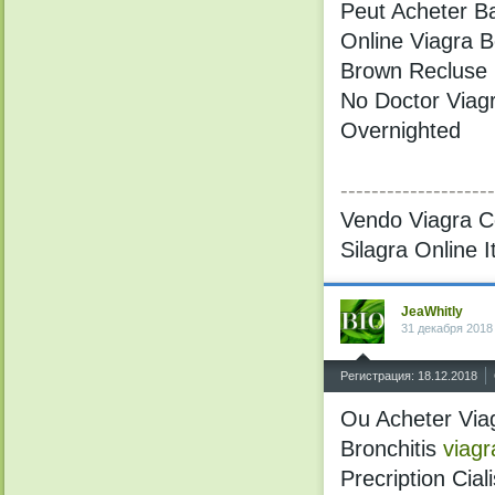
Peut Acheter B
Online Viagra B
Brown Recluse Ke
No Doctor Viagr
Overnighted
--------------------
Vendo Viagra C
Silagra Online I
JeaWhitly
31 декабря 2018
^
Регистрация: 18.12.2018
Ou Acheter Viag
Bronchitis
viagr
Precription Ciali