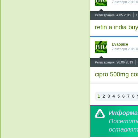
7 октября 2019 0
^
Регистрация: 4.05.2019
С
retin a india bu
Evaopice
7 октября 2019 0
^
Регистрация: 26.06.2019
cipro 500mg co
1
2
3
4
5
6
7
8
Информа
Посетит
оставлят