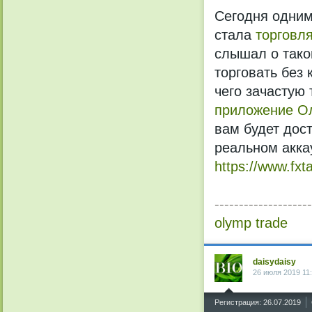
Сегодня одним
стала
торговл
слышал о так
торговать без 
чего зачастую
приложение О
вам будет дос
реальном акка
https://www.fxt
--------------------
olymp trade
daisydaisy
26 июля 2019 11
^
Регистрация: 26.07.2019