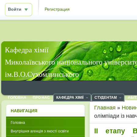
Войти
Регистрация
Кафедра хімії
Миколаївського національного університ
ім.В.О.Сухомлинського
ГОЛОВНА
ПРО НАС
КАФЕДРА ХІМІЇ
СТУДЕНТАМ
АБІТ
Главная
»
Новин
НАВИГАЦИЯ
олімпіади із на
Головна
ІІ етапу В
Внутрішня агенція з якості освіти