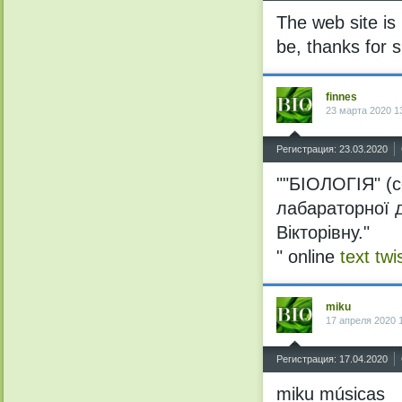
The web site is
be, thanks for s
finnes
23 марта 2020 1
^
Регистрация: 23.03.2020
""БІОЛОГІЯ" (с
лабараторної д
Вікторівну."
" online
text twi
miku
17 апреля 2020 
^
Регистрация: 17.04.2020
miku músicas