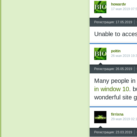
howardv
17 мая 2019 07:
^
Регистрация: 17.05.2019
Unable to acce
poltin
26 мая 2019 19:
^
Регистрация: 26.05.2019
Many people in
in window 10
. b
wonderful site g
firrixna
29 мая 2019 02:
^
Регистрация: 23.03.2019